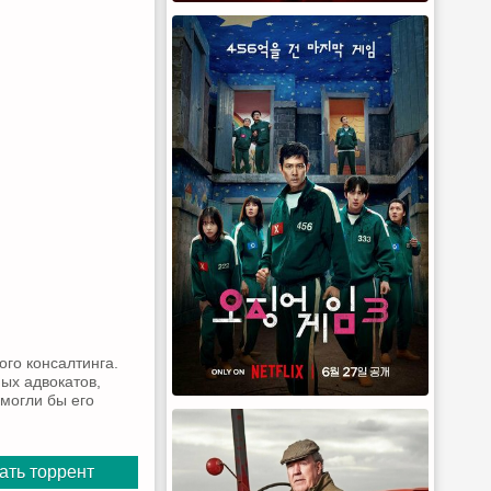
го консалтинга.
ых адвокатов,
омогли бы его
ать торрент