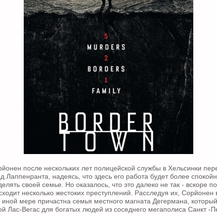
йонен после нескольких лет полицейской службы в Хельсинки пере
д Лаппенранта, надеясь, что здесь его работа будет более спокой
лять своей семье. Но оказалось, что это далеко не так - вскоре п
ходит несколько жестоких преступлений. Расследуя их, Сорйонен 
ли иной мере причастна семья местного магната Дегермана, которы
й Лас-Вегас для богатых людей из соседнего мегаполиса Санкт -П