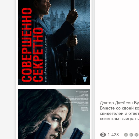
Доктор Джейсон Бу
Вместе со своей к
свидетелей и отве
клиентам выиграть
1 423