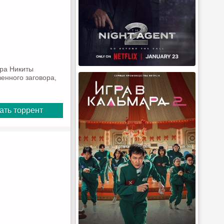
ера Никиты
енного заговора,
ать торрент