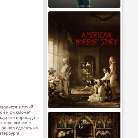
водится в тихий
ной и он сможет
осле его переезда в
вскоре выясняет,
й решил сделать из
етербурга.