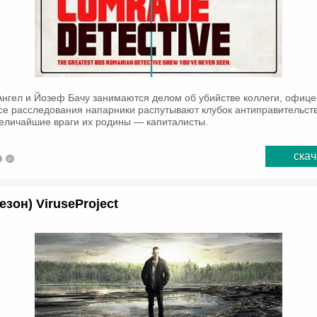
Ангел и Йозеф Бачу занимаются делом об убийстве коллеги, офиц
се расследования напарники распутывают клубок антиправительств
величайшие враги их родины — капиталисты.
скач
езон) ViruseProject