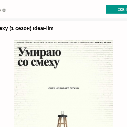
скач
ху (1 сезон) IdeaFilm