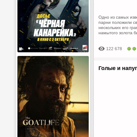
Одно из самых изв
парни положили св
нескольких его гра
намытого золота б
122 678
Голые и напуг