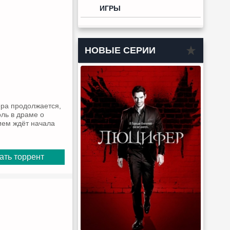
ИГРЫ
НОВЫЕ СЕРИИ
ера продолжается,
оль в драме о
ием ждёт начала
ать торрент