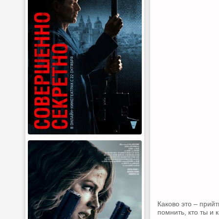
Каково это – прий
помнить, кто ты и 