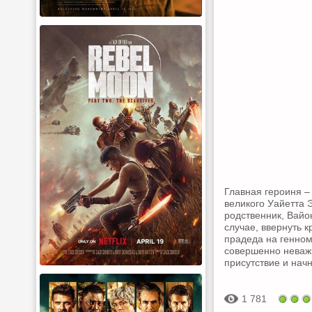
Главная героиня –
великого Уайетта 
родственник, Вайон
случае, ввернуть к
прадеда на генном
совершенно неважн
присутствие и нач
1 781