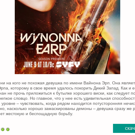
 ни на кого не похожая девушка по имени Вайнона Эрп. Она являе
Эрпа, которому в свое время удалось покорить Дикий Запад. Как и 
ан не прочь приложиться к бутылке хорошего виски, как следует по
репкое словцо. Но главное, что у нее есть удивительная способнос
 уровне – чувствовать, когда рядом находится потусторонняя нечис
о, насколько хорошо замаскированы демоны – девушка сразу же р
нет жестокую и беспощадную борьбу.
скач