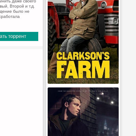
мнить даже своего
ый, Второй и т.д.
ждение было не
сработала
ать торрент