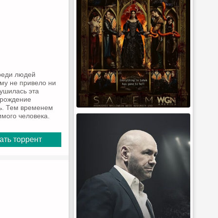
Среди людей
ему не привело ни
рушилась эта
арождение
сь. Тем временем
имого человека.
ать торрент