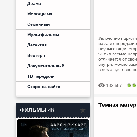
Драма
Мелодрама
Семейный
Мультфильмы
Увлечение наркоти
из-за их передозир
Детектив
неунывающая стару
жить в весьма неп
Вестерн
отличается от сво
внутри, можно зам
Документальный
в доме, где явно 
ТВ передачи
132 587
Скоро на сайте
Тёмная матери
ФИЛЬМЫ 4К