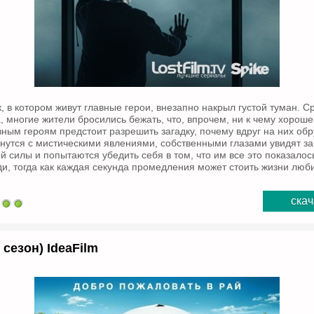
, в котором живут главные герои, внезапно накрыл густой туман. 
, многие жители бросились бежать, что, впрочем, ни к чему хорош
авным героям предстоит разрешить загадку, почему вдруг на них об
кнутся с мистическими явлениями, собственными глазами увидят з
й силы и попытаются убедить себя в том, что им все это показало
и, тогда как каждая секунда промедления может стоить жизни люб
скач
 сезон) IdeaFilm