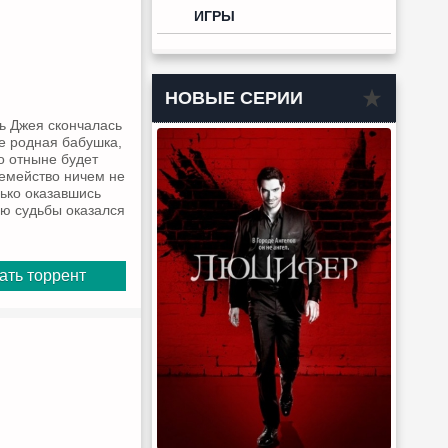
ИГРЫ
НОВЫЕ СЕРИИ
ть Джея скончалась
бе родная бабушка,
о отныне будет
семейство ничем не
лько оказавшись
ею судьбы оказался
ать торрент