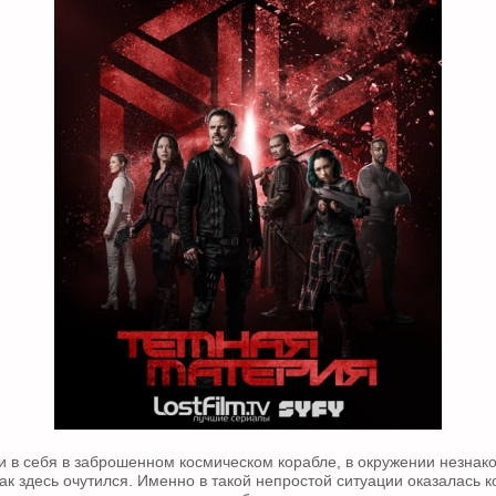
ти в себя в заброшенном космическом корабле, в окружении незнак
как здесь очутился. Именно в такой непростой ситуации оказалась 