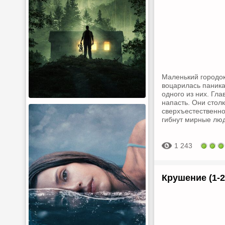
Маленький городок
воцарилась паника
одного из них. Гл
напасть. Они стол
сверхъестественно
гибнут мирные люд
1 243
Крушение (1-2