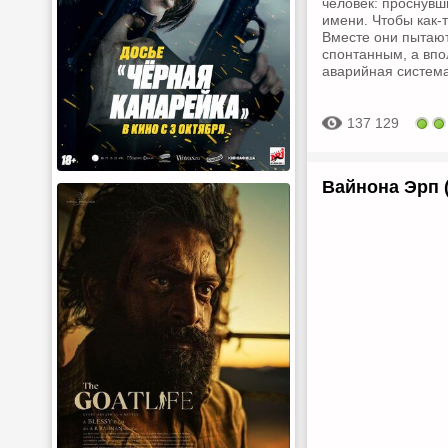
человек: проснувш
имени. Чтобы как-т
Вместе они пытают
спонтанным, а вп
аварийная система
137 129
Вайнона Эрп (