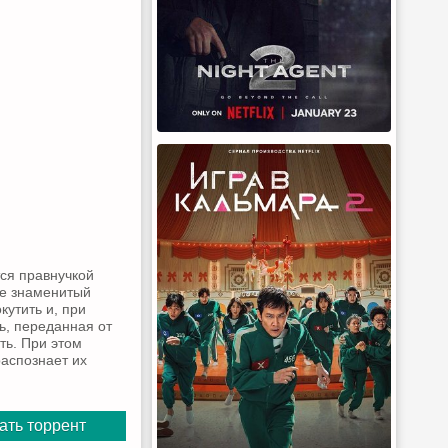
тся правнучкой
ее знаменитый
кутить и, при
ть, переданная от
ть. При этом
аспознает их
ать торрент