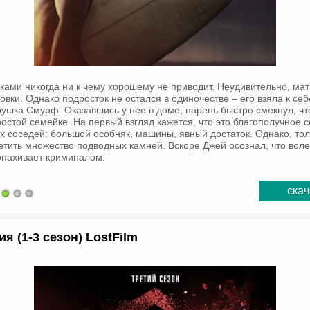
ками никогда ни к чему хорошему не приводит. Неудивительно, ма
овки. Однако подросток не остался в одиночестве – его взяла к се
шка Смурф. Оказавшись у нее в доме, парень быстро смекнул, чт
ростой семейке. На первый взгляд кажется, что это благополучное 
их соседей: большой особняк, машины, явный достаток. Однако, то
етить множество подводных камней. Вскоре Джей осознал, что вол
попахивает криминалом.
скач
я (1-3 сезон) LostFilm