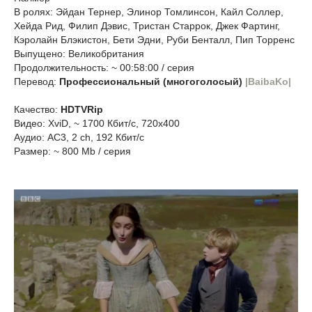
В ролях: Эйдан Тернер, Элинор Томлинсон, Кайл Соллер,
Хейда Рид, Филип Дэвис, Тристан Старрок, Джек Фартинг,
Кэролайн Блэкистон, Бети Эдни, Руби Бенталл, Пип Торренс
Выпущено: Великобритания
Продолжительность: ~ 00:58:00 / серия
Перевод:
Профессиональный (многоголосый)
|BaibaKo|
Качество:
HDTVRip
Видео: XviD, ~ 1700 Кбит/с, 720x400
Аудио: AC3, 2 ch, 192 Кбит/с
Размер: ~ 800 Mb / серия