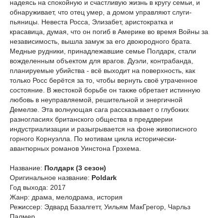
надеясь на спокойную и счастливую жизнь в кругу семьи, и
обнаруживает, что отец умер, а домом управляют слуги-
пьяницы. Невеста Росса, Элизабет, аристократка и
красавица, думая, что он погиб в Америке во время Войны за
независимость, вышла замуж за его двоюродного брата.
Медные рудники, принадлежавшие семье Полдарк, стали
вожделенным объектом для врагов. Дуэли, контрабанда,
планируемые убийства - всё выходит на поверхность, как
только Росс берётся за то, чтобы вернуть своё утраченное
состояние. В жестокой борьбе он также обретает истинную
любовь в неуправляемой, решительной и энергичной
Демелзе. Эта волнующая сага рассказывает о глубоких
разногласиях британского общества в преддверии
индустриализации и разыгрывается на фоне живописного
горного Корнуэлла. По мотивам цикла исторически-
авантюрных романов Уинстона Грэхема.
Название:
Полдарк (3 сезон)
Оригинальное название:
Poldark
Год выхода: 2017
Жанр: драма, мелодрама, история
Режиссер: Эдвард Базалгетт, Уильям МакГрегор, Чарльз
Палмер