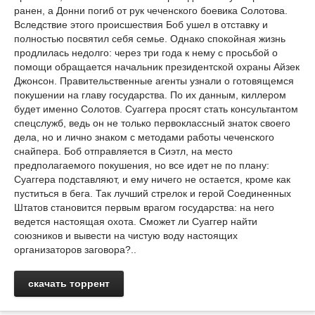
ранен, а Донни погиб от рук чеченского боевика Солотова.
Вследствие этого происшествия Боб ушел в отставку и
полностью посвятил себя семье. Однако спокойная жизнь
продлилась недолго: через три года к нему с просьбой о
помощи обращается начальник президентской охраны Айзек
Джонсон. Правительственные агенты узнали о готовящемся
покушении на главу государства. По их данным, киллером
будет именно Солотов. Суаггера просят стать консультантом
спецслужб, ведь он не только первоклассный знаток своего
дела, но и лично знаком с методами работы чеченского
снайпера. Боб отправляется в Сиэтл, на место
предполагаемого покушения, но все идет не по плану:
Суаггера подставляют, и ему ничего не остается, кроме как
пуститься в бега. Так лучший стрелок и герой Соединенных
Штатов становится первым врагом государства: на него
ведется настоящая охота. Сможет ли Суаггер найти
союзников и вывести на чистую воду настоящих
организаторов заговора?..
скачать торрент