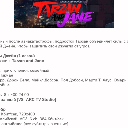
ный после авиакатастрофы, подросток Тарзан объединяет силы с 
й Джейн, чтобы защитить свои джунгли от угроз.
и Джейн (1 сезон)
вание:
Tarzan and Jane
, приключения, семейный
 Ликман
арр, Дорон Белл, Майкл Добсон, Пол Добсон, Марти Т. Хаус, Омари
Шойше
: 8 x ~00:24:00
ованный
|VSI-ARC TV Studio|
Rip
 Кбит/сек, 720x400
нглийский: AC3, 6 ch, 384 Кбит/сек
, английские [все субтитры внешние]