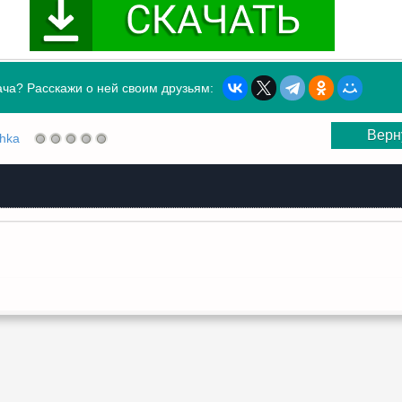
ча? Расскажи о ней своим друзьям:
Верн
shka