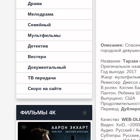
Драма
Мелодрама
Семейный
Мультфильмы
Описание:
Спасен
Детектив
городской девушко
Вестерн
Название:
Тарзан 
Оригинальное наз
Документальный
Год выхода: 2017
Жанр: мультфильм
ТВ передачи
Режиссер: Джесси
В ролях: Кэтлин Б
Скоро на сайте
Пантон, Ребекка 
Выпущено: США
Продолжительность
Перевод:
Дублир
ФИЛЬМЫ 4К
Качество:
WEB-DL
Видео: XviD, ~2000
Аудио: Русский / А
Субтитры: Русские