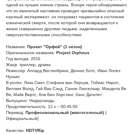
одной из лучших клиник страны. Вскоре герои обнаруживают,
что их именитый наставник проводит чрезвычайно опасный
научный эксперимент: он погружает пациентов в состояние
клинической смерти, после которой они возвращаются к
жизни совершенно другими людьми, наделенными
сверхъестественными способностями.
Название:
Проект "Орфей" (1 сезон)
Оригинальное название:
Project Orpheus
Год выхода: 2016
Жанр: триллер, драма
Режиссер: Аллард Вестенбринк, Деннис Ботс, Иван Лопез
Нуньес
В ролях: Лиза Смит, Стефани ван Лирсум, Тобиас Нироп,
Виллем Воогд, Гай Ван Сэнд, Санне Лангелаар, Мандела Ви
Ви, Майк Виртс, Али Бен Хорстинг, Ханс Дагелет
Выпущено: Нидерланды
Продолжительность: 12 х ~ 00:45:00
Перевод:
Профессиональный (многоголосый)
|
Официальный|
Качество:
HDTVRip