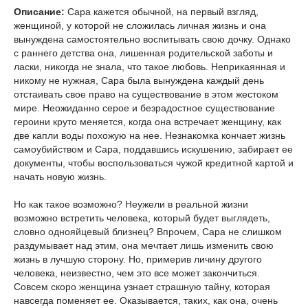
Описание:
Сара кажется обычной, на первый взгляд,
женщиной, у которой не сложилась личная жизнь и она
вынуждена самостоятельно воспитывать свою дочку. Однако
с раннего детства она, лишенная родительской заботы и
ласки, никогда не знала, что такое любовь. Неприкаянная и
никому не нужная, Сара была вынуждена каждый день
отстаивать свое право на существование в этом жестоком
мире. Неожиданно серое и безрадостное существование
героини круто меняется, когда она встречает женщину, как
две капли воды похожую на нее. Незнакомка кончает жизнь
самоубийством и Сара, поддавшись искушению, забирает ее
документы, чтобы воспользоваться чужой кредитной картой и
начать новую жизнь.
Но как такое возможно? Неужели в реальной жизни
возможно встретить человека, который будет выглядеть,
словно однояйцевый близнец? Впрочем, Сара не слишком
раздумывает над этим, она мечтает лишь изменить свою
жизнь в лучшую сторону. Но, примерив личину другого
человека, неизвестно, чем это все может закончиться.
Совсем скоро женщина узнает страшную тайну, которая
навсегда поменяет ее. Оказывается, таких, как она, очень