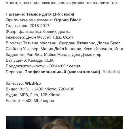
много, и все они являются частью ужасного эксперимента…
Название:
Темное дитя (1-5 сезон)
Оригинальное название:
Orphan Black
Год выхода: 2013-2017
Жанр: фантастика, боевик, драма
Режиссер: Джон Фоусет, Т.Дж. Скотт
В ролях: Татьяна Маслани, Джордан Джаварис, Дилан Брюс,
Скайлер Уэкслер, Мария Дойл Кеннеди, Кевин Ханчард, Инга
Кадранел, Рон Лиа, Майкл Мэндо, Дрю Дэвис и др.
Выпущено: Канада, США
Продолжительность: ~ 00:44:00 / серия
Перевод:
Профессиональный (многоголосый)
|BaibaKo|
Качество:
WEBRip
Видео: XviD, ~ 1400 Кбит/с, 720x400
Аудио: МР3, 2 ch, 128 Кбит/с
Размер: ~ 500 Mb / серия