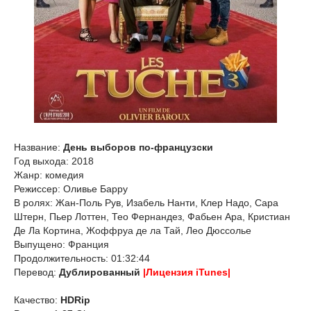
Название:
День выборов по-французски
Год выхода: 2018
Жанр: комедия
Режиссер: Оливье Барру
В ролях: Жан-Поль Рув, Изабель Нанти, Клер Надо, Сара
Штерн, Пьер Лоттен, Тео Фернандез, Фабьен Ара, Кристиан
Де Ла Кортина, Жоффруа де ла Тай, Лео Дюссолье
Выпущено: Франция
Продолжительность: 01:32:44
Перевод:
Дублированный
|Лицензия iTunes|
Качество:
HDRip