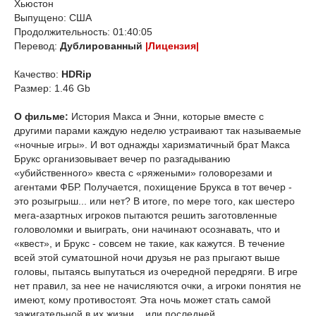
Хьюстон
Выпущено: США
Продолжительность: 01:40:05
Перевод:
Дублированный
|Лицензия|
Качество:
HDRip
Размер: 1.46 Gb
О фильме:
История Макса и Энни, которые вместе с
другими парами каждую неделю устраивают так называемые
«ночные игры». И вот однажды харизматичный брат Макса
Брукс организовывает вечер по разгадыванию
«убийственного» квеста с «ряжеными» головорезами и
агентами ФБР. Получается, похищение Брукса в тот вечер -
это розыгрыш... или нет? В итоге, по мере того, как шестеро
мега-азартных игроков пытаются решить заготовленные
головоломки и выиграть, они начинают осознавать, что и
«квест», и Брукс - совсем не такие, как кажутся. В течение
всей этой суматошной ночи друзья не раз прыгают выше
головы, пытаясь выпутаться из очередной передряги. В игре
нет правил, за нее не начисляются очки, а игроки понятия не
имеют, кому противостоят. Эта ночь может стать самой
зажигательной в их жизни... или последней.