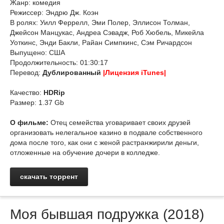
Жанр: комедия
Режиссер: Эндрю Дж. Коэн
В ролях: Уилл Феррелл, Эми Полер, Эллисон Толман,
Джейсон Манцукас, Андреа Сэвадж, Роб Хюбель, Микейла
Уоткинс, Энди Бакли, Райан Симпкинс, Сэм Ричардсон
Выпущено: США
Продолжительность: 01:30:17
Перевод:
Дублированный
|Лицензия iTunes|
Качество:
HDRip
Размер: 1.37 Gb
О фильме:
Отец семейства уговаривает своих друзей
организовать нелегальное казино в подвале собственного
дома после того, как они с женой растранжирили деньги,
отложенные на обучение дочери в колледже.
скачать торрент
Моя бывшая подружка (2018)