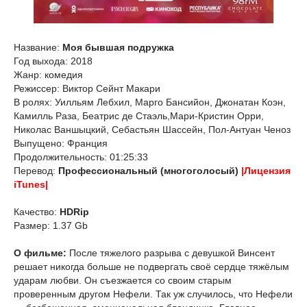
Название:
Моя бывшая подружка
Год выхода: 2018
Жанр: комедия
Режиссер: Виктор Сейнт Макари
В ролях: Уилльям Лебхил, Марго Бансийон, Джонатан Коэн,
Камилль Раза, Беатрис де Стаэль,Мари-Кристин Орри,
Николас Ваншыцкий, Себастьян Шассейн, Пол-Антуан Ченоз
Выпущено: Франция
Продолжительность: 01:25:33
Перевод:
Профессиональный (многоголосый)
|Лицензия
iTunes|
Качество:
HDRip
Размер: 1.37 Gb
О фильме:
После тяжелого разрыва с девушкой Винсент
решает никогда больше не подвергать своё сердце тяжёлым
ударам любви. Он съезжается со своим старым
проверенным другом Нефели. Так уж случилось, что Нефели