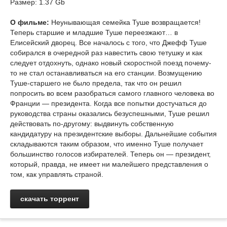
Размер: 1.37 Gb
О фильме:
Неунывающая семейка Туше возвращается!
Теперь старшие и младшие Туше переезжают… в
Елисейский дворец. Все началось с того, что Джефф Туше
собирался в очередной раз навестить свою тетушку и как
следует отдохнуть, однако новый скоростной поезд почему-
то не стал останавливаться на его станции. Возмущению
Туше-старшего не было предела, так что он решил
попросить во всем разобраться самого главного человека во
Франции — президента. Когда все попытки достучаться до
руководства страны оказались безуспешными, Туше решил
действовать по-другому: выдвинуть собственную
кандидатуру на президентские выборы. Дальнейшие события
складываются таким образом, что именно Туше получает
большинство голосов избирателей. Теперь он — президент,
который, правда, не имеет ни малейшего представления о
том, как управлять страной.
скачать торрент