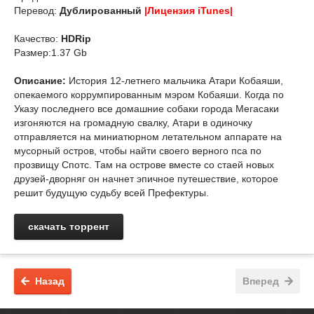
Перевод:
Дублированный
|Лицензия iTunes|
Качество:
HDRip
Размер:1.37 Gb
Описание:
История 12-летнего мальчика Атари Кобаяши,
опекаемого коррумпированным мэром Кобаяши. Когда по
Указу последнего все домашние собаки города Мегасаки
изгоняются на громадную свалку, Атари в одиночку
отправляется на миниатюрном летательном аппарате на
мусорный остров, чтобы найти своего верного пса по
прозвищу Спотс. Там на острове вместе со стаей новых
друзей-дворняг он начнет эпичное путешествие, которое
решит будущую судьбу всей Префектуры.
скачать торрент
Назад
Вперед