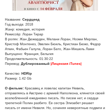
Название:
Сердцеед
Год выхода: 2018
Жанр: комедия, история
Режиссёр: Лоран Тирар
В ролях: Жан Дюжарден, Мелани Лоран, Ноэми Мерлан,
Кристоф Монтенез, Эвелин Бюиль, Кристиан Бюжо, Федор
Аткин, Фабьен Галула, Лоран Бато, Жан-Мишель Лами
Выпущено: Франция, Бельгия
Продолжительность: 01:30:22
Перевод:
Дублированный
|Лицензия iTunes|
Качество:
HDRip
Размер: 1.42 Gb
О фильме:
Красавец и ловелас капитан Невиль,
отправляясь в Австрию с армией Наполеона, клянется своей
возлюбленной ежедневно писать. Но писем нет, и сердце
трепетной Полин разбито. Ее сестра Элизабет решает
писать от имени Невиля. Но, сочиняя невероятные подвиги и