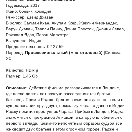
Год выхода: 2017
Жанр: боевик, комедия
Режиссер: Дэвид Дхаван
В ролях: Салман Кхан, Анупам Кхер, Жаклин Фернандес,
Варун Дхаван, Таапси Панну, Донна Престон, Джонни Левер,
Раджпал Ядав, Паван Малхотра
Выпущено: Индия
Продолжительность: 02:27:59
Перевод:
Профессиональный (многоголосый)
|Синема
УС|
Качество:
HDRip
Размер: 1.46 Gb
Описание:
Действие фильма разворачивается в Лондоне,
где после долгих лет разлуки воссоединяются братья-
близнецы Прем и Раджа. Долгое время они даже не знали о
существовании друг друга, поскольку когда-то давно в Индии
Раджу похитил преступник Чарльз. Прибыв в Лондон, Раджа
знакомится с прекрасной Алишкой, в которую влюбляется с
первого взгляда. Каким-то непонятным образом судьба всё
же сводит двух братьев в этом огромном городе. Радже и