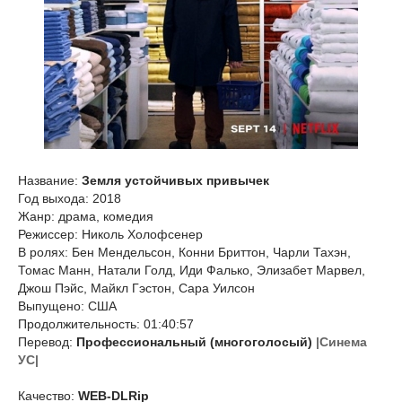
Название:
Земля устойчивых привычек
Год выхода: 2018
Жанр: драма, комедия
Режиссер: Николь Холофсенер
В ролях: Бен Мендельсон, Конни Бриттон, Чарли Тахэн,
Томас Манн, Натали Голд, Иди Фалько, Элизабет Марвел,
Джош Пэйс, Майкл Гэстон, Сара Уилсон
Выпущено: США
Продолжительность: 01:40:57
Перевод:
Профессиональный (многоголосый)
|Синема
УС|
Качество:
WEB-DLRip