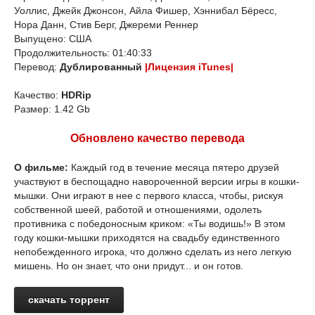
Уоллис, Джейк Джонсон, Айла Фишер, Хэннибал Бёресс,
Нора Данн, Стив Берг, Джереми Реннер
Выпущено: США
Продолжительность: 01:40:33
Перевод:
Дублированный
|Лицензия iTunes|
Качество:
HDRip
Размер: 1.42 Gb
Обновлено качество перевода
О фильме:
Каждый год в течение месяца пятеро друзей
участвуют в беспощадно навороченной версии игры в кошки-
мышки. Они играют в нее с первого класса, чтобы, рискуя
собственной шеей, работой и отношениями, одолеть
противника с победоносным криком: «Ты водишь!» В этом
году кошки-мышки приходятся на свадьбу единственного
непобежденного игрока, что должно сделать из него легкую
мишень. Но он знает, что они придут... и он готов.
скачать торрент