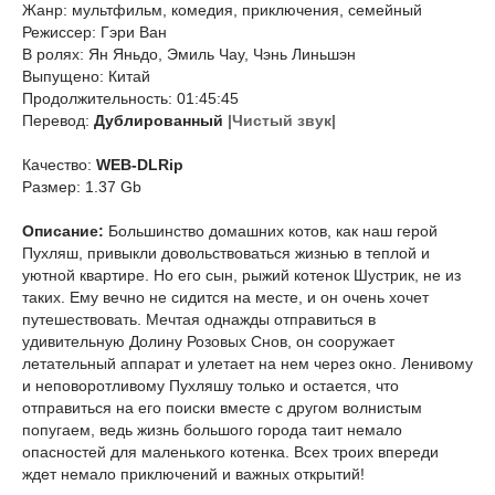
Жанр: мультфильм, комедия, приключения, семейный
Режиссер: Гэри Ван
В ролях: Ян Яньдо, Эмиль Чау, Чэнь Линьшэн
Выпущено: Китай
Продолжительность: 01:45:45
Перевод:
Дублированный
|Чистый звук|
Качество:
WEB-DLRip
Размер: 1.37 Gb
Описание:
Большинство домашних котов, как наш герой
Пухляш, привыкли довольствоваться жизнью в теплой и
уютной квартире. Но его сын, рыжий котенок Шустрик, не из
таких. Ему вечно не сидится на месте, и он очень хочет
путешествовать. Мечтая однажды отправиться в
удивительную Долину Розовых Снов, он сооружает
летательный аппарат и улетает на нем через окно. Ленивому
и неповоротливому Пухляшу только и остается, что
отправиться на его поиски вместе с другом волнистым
попугаем, ведь жизнь большого города таит немало
опасностей для маленького котенка. Всех троих впереди
ждет немало приключений и важных открытий!