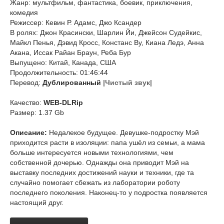
Жанр: мультфильм, фантастика, боевик, приключения,
комедия
Режиссер: Кевин Р. Адамс, Джо Ксандер
В ролях: Джон Красински, Шарлин Йи, Джейсон Судейкис,
Майкл Пенья, Дэвид Кросс, Констанс Ву, Киана Ледэ, Анна
Акана, Иссак Райан Браун, Реба Бур
Выпущено: Китай, Канада, США
Продолжительность: 01:46:44
Перевод:
Дублированный
|Чистый звук|
Качество:
WEB-DLRip
Размер: 1.37 Gb
Описание:
Недалекое будущее. Девушке-подростку Мэй
приходится расти в изоляции: папа ушёл из семьи, а мама
больше интересуется новыми технологиями, чем
собственной дочерью. Однажды она приводит Мэй на
выставку последних достижений науки и техники, где та
случайно помогает сбежать из лаборатории роботу
последнего поколения. Наконец-то у подростка появляется
настоящий друг.