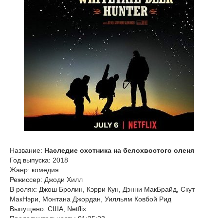
Название:
Наследие охотника на белохвостого оленя
Год выпуска: 2018
Жанр: комедия
Режиссер: Джоди Хилл
В ролях: Джош Бролин, Кэрри Кун, Дэнни МакБрайд, Скут
МакНэри, Монтана Джордан, Уилльям Ковбой Рид
Выпущено: США, Netflix