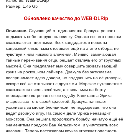
Качество:
WEB-DLRip
Размер: 1.46 Gb
Обновлено качество до WEB-DLRip
Описание:
Скучающий от одиночества Дракула решает
подыскать себе вторую половинку. Однако все его попытки
оказываются тщетными. Всех кандидаток в невесты
капризный князь тьмы отсеивает ещё на этапе отбора, не
чувствуя к ним никакого влечения. Мэйвис, замечающая
тайные переживания отца, решает отвлечь его от грустных
мыслей. Она предлагает ему совершить захватывающий
круиз на роскошном лайнере. Дракула без энтузиазма
воспринимает идею дочери, но поддавшись на её уговоры,
вскоре всё же отплывает с друзьями. Морское путешествие
оказывается очень весёлым, а князь тьмы на борту
неожиданно встречает свою судьбу. Капитанша Эрика
очаровывает его своей красотой. Дракула начинает
ухаживать за милой блондинкой, не подозревая, что она
ведёт двойную игру. На самом деле Эрика ненавидит
монстров. Она решила продолжить борьбу, начатую ещё её
знаменитым предком Ван Хельсингом, и уничтожить всех
чудовищ. Теперь пассажирам круиза угрожает опасность,