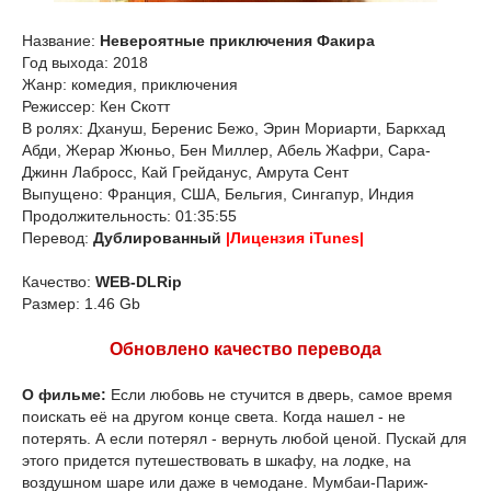
Название:
Невероятные приключения Факира
Год выхода: 2018
Жанр: комедия, приключения
Режиссер: Кен Скотт
В ролях: Дхануш, Беренис Бежо, Эрин Мориарти, Баркхад
Абди, Жерар Жюньо, Бен Миллер, Абель Жафри, Сара-
Джинн Лабросс, Кай Грейданус, Амрута Сент
Выпущено: Франция, США, Бельгия, Сингапур, Индия
Продолжительность: 01:35:55
Перевод:
Дублированный
|Лицензия iTunes|
Качество:
WEB-DLRip
Размер: 1.46 Gb
Обновлено качество перевода
О фильме:
Если любовь не стучится в дверь, самое время
поискать её на другом конце света. Когда нашел - не
потерять. А если потерял - вернуть любой ценой. Пускай для
этого придется путешествовать в шкафу, на лодке, на
воздушном шаре или даже в чемодане. Мумбаи-Париж-