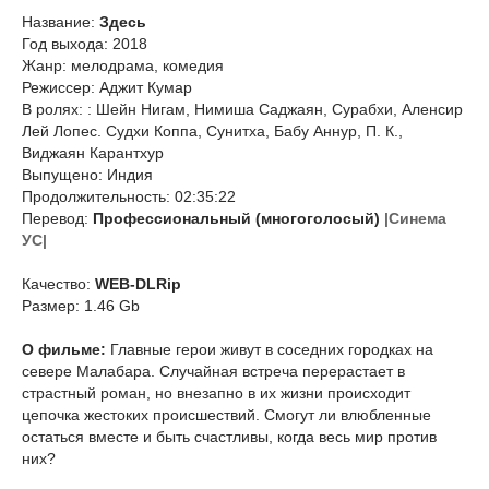
Название:
Здесь
Год выхода: 2018
Жанр: мелодрама, комедия
Режиссер: Аджит Кумар
В ролях: : Шейн Нигам, Нимиша Саджаян, Сурабхи, Аленсир
Лей Лопес. Судхи Коппа, Сунитха, Бабу Аннур, П. К.,
Виджаян Карантхур
Выпущено: Индия
Продолжительность: 02:35:22
Перевод:
Профессиональный (многоголосый)
|Синема
УС|
Качество:
WEB-DLRip
Размер: 1.46 Gb
О фильме:
Главные герои живут в соседних городках на
севере Малабара. Случайная встреча перерастает в
страстный роман, но внезапно в их жизни происходит
цепочка жестоких происшествий. Смогут ли влюбленные
остаться вместе и быть счастливы, когда весь мир против
них?