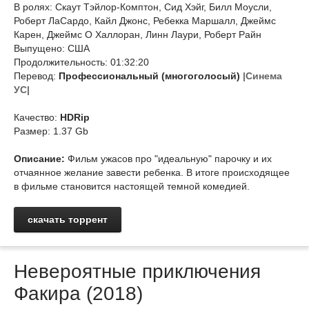
В ролях: Скаут Тэйлор-Комптон, Сид Хэйг, Билл Моусли,
Роберт ЛаСардо, Кайл Джонс, Ребекка Маршалл, Джеймс
Карен, Джеймс О Халлоран, Линн Лаури, Роберт Райн
Выпущено: США
Продолжительность: 01:32:20
Перевод:
Профессиональный (многоголосый)
|Синема
УС|
Качество:
HDRip
Размер: 1.37 Gb
Описание:
Фильм ужасов про "идеальную" парочку и их
отчаянное желание завести ребенка. В итоге происходящее
в фильме становится настоящей темной комедией.
скачать торрент
Невероятные приключения
Факира (2018)