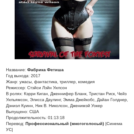
Название:
Фабрика Фетиша
Год выхода: 2017
Жанр: ужасы, фантастика, триллер, комедия
Режиссер: Стэйси Лэйн Уилсон
В ролях: Кэрри Киган, Дженнифер Бланк, Тристан Риск, Чейз
Уильямсон, Элисса Даулинг, Эмма Джейкобс, Дайан Голднер,
Дэниэл Куинн, Ник В. Николсон, Дженимэй Уокер
Выпущено: США
Продолжительность: 01:13:18
Перевод:
Профессиональный (многоголосый)
|Синема
УС|