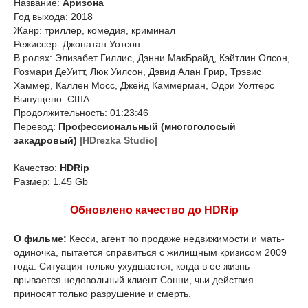
Название:
Аризона
Год выхода: 2018
Жанр: триллер, комедия, криминал
Режиссер: Джонатан Уотсон
В ролях: Элизабет Гиллис, Дэнни МакБрайд, Кэйтлин Олсон,
Розмари ДеУитт, Люк Уилсон, Дэвид Алан Грир, Трэвис
Хаммер, Каллен Мосс, Джейд Каммерман, Одри Уолтерс
Выпущено: США
Продолжительность: 01:23:46
Перевод:
Профессиональный (многоголосый
закадровый)
|HDrezka Studio|
Качество:
HDRip
Размер: 1.45 Gb
Обновлено качество до HDRip
О фильме:
Кесси, агент по продаже недвижимости и мать-
одиночка, пытается справиться с жилищным кризисом 2009
года. Ситуация только ухудшается, когда в ее жизнь
врывается недовольный клиент Сонни, чьи действия
приносят только разрушение и смерть.