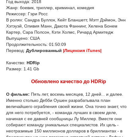
Год выхода: 2018
Жанр: боевик, триллер, криминал, комедия
Режиссер: Гэри Росс
В ролях: Сандра Буллок, Кейт Бланшетт, Мэтт Дэймон, Энн
Хэтэуэй, Оливия Манн, Дакота Фаннинг, Хелена Бонем
Картер, Сара Полсон, Кэти Холмс, Ричард Армитедж
Выпущено: США
Продолжительность: 01:50:09
Перевод:
Дублированный
|Лицензия iTunes|
Качество:
HDRip
Размер: 1.41 Gb
Обновлено качество до HDRip
О фильме:
Пять лет, восемь месяцев, 12 дней... и далее.
Именно столько Дебби Оушен разрабатывала план
величайшего ограбления своей жизни. Она точно знает, что
для него потребуется, - команда лучших в своем деле,
начиная с ее давней сообщницы Лу Миллер. Вместе они
собирают команду уникальных специалистов. Их цель -
неотразимые 150 миллионов долларов в бриллиантах - в