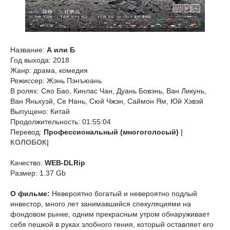
Название:
А или Б
Год выхода: 2018
Жанр: драма, комедия
Режиссер: Жэнь Пэнъюань
В ролях: Сяо Бао, Кинлас Чан, Дуань Бовэнь, Ван Ликунь,
Ван Яньхуэй, Се Нань, Сюй Чжэн, Саймон Ям, Юй Хэвэй
Выпущено: Китай
Продолжительность: 01:55:04
Перевод:
Профессиональный (многоголосый)
|
КОЛОБОК|
Качество:
WEB-DLRip
Размер: 1.37 Gb
О фильме:
Невероятно богатый и невероятно подлый
инвестор, много лет занимавшийся спекуляциями на
фондовом рынке, одним прекрасным утром обнаруживает
себя пешкой в руках злобного гения, который оставляет его