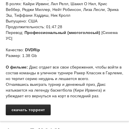
В ролях: Кайри Ирвинг, Лил Релл, Шакил О Нил, Крис
Веббер, Реджи Миллер, Нейт Робинсон, Лиза Лесли, Эрика
Эш, Тиффани Хэддиш, Ник Кролл
Выпущено: США
Продолжительность: 01:47:28
Перевод:
Профессиональный (многоголосый)
|Синема
УС|
Качество:
DVDRip
Размер: 1.38 Gb
О фильме:
Дакс отдает все свои сбережения, чтобы войти в
состав команды в уличном турнире Ракер Классик в Гарлеме,
но терпит серию неудачь и лешается всего.
Отчаявшись выиграть турнир и денежный приз, Дакс
натыкается на легенду баскетбола (Кири Ирвинга) и
убеждает его вернуться на корт в последний раз.
скачать торрент