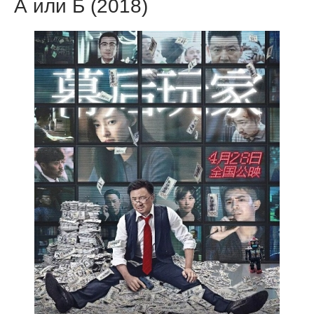
А или Б (2018)