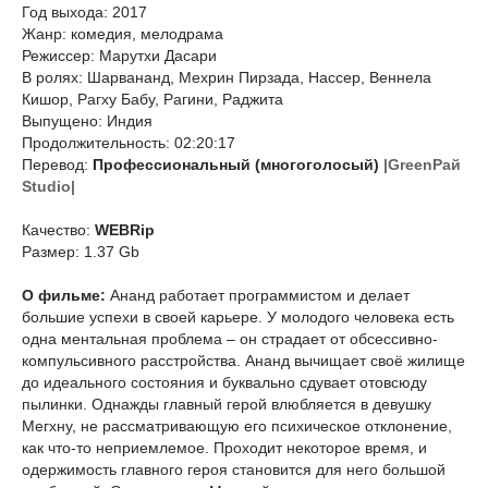
Год выхода: 2017
Жанр: комедия, мелодрама
Режиссер: Марутхи Дасари
В ролях: Шарвананд, Мехрин Пирзада, Нассер, Веннела
Кишор, Рагху Бабу, Рагини, Раджита
Выпущено: Индия
Продолжительность: 02:20:17
Перевод:
Профессиональный (многоголосый)
|GreenРай
Studio|
Качество:
WEBRip
Размер: 1.37 Gb
О фильме:
Ананд работает программистом и делает
большие успехи в своей карьере. У молодого человека есть
одна ментальная проблема – он страдает от обсессивно-
компульсивного расстройства. Ананд вычищает своё жилище
до идеального состояния и буквально сдувает отовсюду
пылинки. Однажды главный герой влюбляется в девушку
Мегхну, не рассматривающую его психическое отклонение,
как что-то неприемлемое. Проходит некоторое время, и
одержимость главного героя становится для него большой