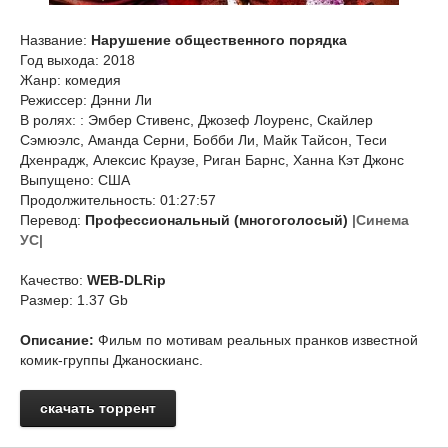
Название:
Нарушение общественного порядка
Год выхода: 2018
Жанр: комедия
Режиссер: Дэнни Ли
В ролях: : Эмбер Стивенс, Джозеф Лоуренс, Скайлер
Сэмюэлс, Аманда Серни, Бобби Ли, Майк Тайсон, Теси
Дхенрадж, Алексис Краузе, Риган Барнс, Ханна Кэт Джонс
Выпущено: США
Продолжительность: 01:27:57
Перевод:
Профессиональный (многоголосый)
|Синема
УС|
Качество:
WEB-DLRip
Размер: 1.37 Gb
Описание:
Фильм по мотивам реальных пранков известной
комик-группы Джаноскианс.
скачать торрент