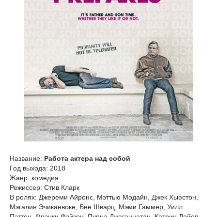
Название:
Работа актера над собой
Год выхода: 2018
Жанр: комедия
Режиссер: Стив Кларк
В ролях: Джереми Айронс, Мэттью Модайн, Джек Хьюстон,
Мэгалин Эчиканвоке, Бен Шварц, Мэми Гаммер, Уилл
Пэттон, Фрэнки Фэйзон, Пурна Джаганнатан, Катрин Дайер