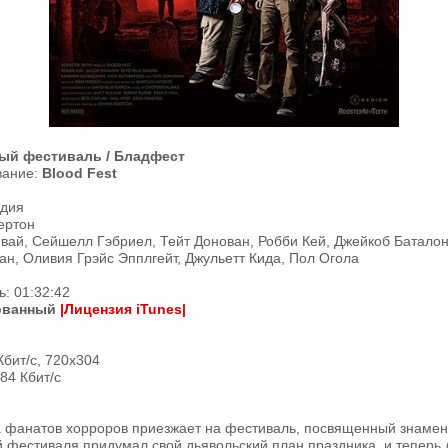
ый фестиваль / Бладфест
вание:
Blood Fest
едия
ертон
ивай, Сейшелл Гэбриел, Тейт Донован, Робби Кей, Джейкоб Баталон
н, Оливия Грэйс Эпплгейт, Джульетт Кида, Пол Огола
: 01:32:42
ованный
|Лицензия iTunes|
Кбит/с, 720x304
384 Кбит/с
 фанатов хорроров приезжает на фестиваль, посвященный знаме
 фестиваля придумал свой дьявольский план праздника, и тепер