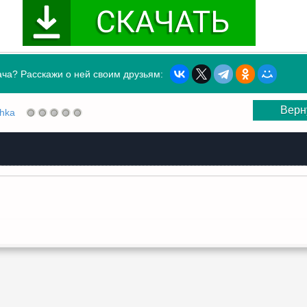
ча? Расскажи о ней своим друзьям:
Верн
shka