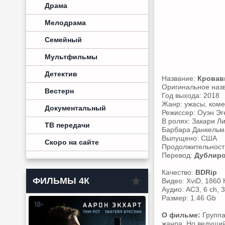
Драма
Мелодрама
Семейный
Мультфильмы
Детектив
Название:
Кровав
Оригинальное наз
Вестерн
Год выхода: 2018
Жанр: ужасы, ком
Документальный
Режиссер: Оуэн Эг
В ролях: Закари Л
ТВ передачи
Барбара Данкельма
Выпущено: США
Скоро на сайте
Продолжительность
Перевод:
Дублир
Качество:
BDRip
ФИЛЬМЫ 4К
Видео: XviD, 1860 
Аудио: AC3, 6 ch, 
Размер: 1.46 Gb
О фильме:
Группа
жанра. Но ведущий