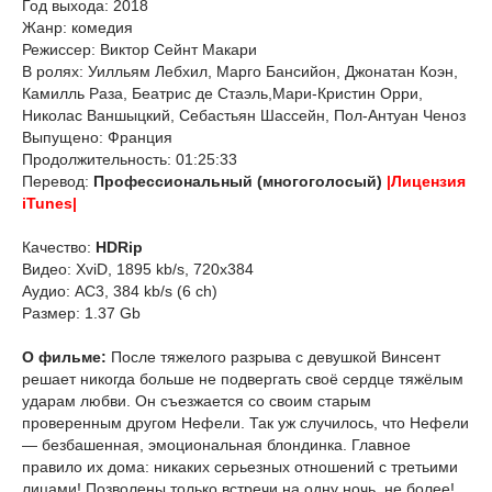
Год выхода: 2018
Жанр: комедия
Режиссер: Виктор Сейнт Макари
В ролях: Уилльям Лебхил, Марго Бансийон, Джонатан Коэн,
Камилль Раза, Беатрис де Стаэль,Мари-Кристин Орри,
Николас Ваншыцкий, Себастьян Шассейн, Пол-Антуан Ченоз
Выпущено: Франция
Продолжительность: 01:25:33
Перевод:
Профессиональный (многоголосый)
|Лицензия
iTunes|
Качество:
HDRip
Видео: XviD, 1895 kb/s, 720x384
Аудио: AC3, 384 kb/s (6 ch)
Размер: 1.37 Gb
О фильме:
После тяжелого разрыва с девушкой Винсент
решает никогда больше не подвергать своё сердце тяжёлым
ударам любви. Он съезжается со своим старым
проверенным другом Нефели. Так уж случилось, что Нефели
— безбашенная, эмоциональная блондинка. Главное
правило их дома: никаких серьезных отношений с третьими
лицами! Позволены только встречи на одну ночь, не более!