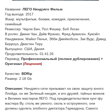
Название:
ЛЕГО Ниндзяго Фильм
Год выхода: 2017
Жанр: мультфильм, боевик, комедия, приключения,
семейный
Режиссер: Чарли Бин, Пол Фишер, Боб Логан
В ролях: Джеки Чан, Дэйв Франко, Фред Армисен, Кумэйл
Нанджиани, Майкл Пенья, Эбби Джейкобсон, Зак Вудс, Дэвид
Берроуз, Джастин Теру
Выпущено: США, Дания
Продолжительность: 01:41:26
Перевод:
Профессиональный (полное дублирование) +
Оригинал
|Лицензия|
Качество:
BDRip
Размер: 2.18 Gb
Описание:
Ниндзяго-сити призывает на свою защиту юного
Ллойда, он же Зеленый ниндзя, и его друзей, тайных воинов
и Великих мастеров ЛЕГО. Под предводительством кунг-фу
мастера Ву, столь же умного, сколь и остроумного, они
должны одолеть злобного диктатора Гармадона, Самого