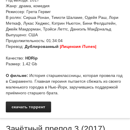
Год выхода: 2017
Жанр: драма, комедия
Режиссер: Грета Гервиг
В ролях: Сирша Ронан, Тимоти Шаламе, Одейя Раш, Лори
Меткаф, Лукас Хеджес, Кэтрин Ньютон, Бини Фелдштейн,
Джейк Макдорман, Трэйси Леттс, Даниэль МакДональд
Выпущено: США
Продолжительность: 01:34:04
Перевод:
Дублированный
|Лицензия iTunes|
Качество:
HDRip
Размер: 1.42 Gb
О фильме:
История старшеклассницы, которая провела год
в Сакраменто. Главная героиня пытается сбежать из своего
маленького городка в Нью-Йорк, заручившись поддержкой
приёмного старшего брата.
скачать торрент
Зачётный препод 3 (2017)