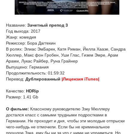
Название:
Зачетный препод 3
Год выхода: 2017
Жанр: комедия
Режиссер: Бора Дагтекин
В ролях: Элиас ЭмБарек, Катя Риман, Йелла Хаазе, Сандра
Хюллер, Макс фон Гробен, Уши Глас, Гизем Эмре, Арам
Арами, Лукас Райбер, Руна Грайнер
Выпущено: Германия
Продолжительность: 01:59:32
Перевод:
Дублированный
|Лицензия iTunes|
Качество:
HDRip
Размер: 1.41 Gb
О фильме:
Классному руководителю Зэку Мюллеру
достался класс с самыми трудными подростками в
Германии. Не проходит и дня, чтобы эти молодые отпрыски
чего-нибудь не отмочили. Если бы не криминальное
прошлое Зэка, ему бы ни за что с ними не управиться. Но