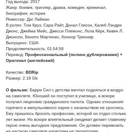
Год выхода: 2017
Жанр: боевик, триллер, драма, комедия, криминал,
биография, история
Режиссер: Даг Лайман
В ролях: Том Круз, Сара Райт, Донал Глисон, Калеб Лэндри
Джонс, Джейма Мейс, Джесси Племонс, Лола Кёрк, Кевин Л.
Джонсон, Бенито Мартинес, Коннор Триннир
Выпущено: США
Продолжительность: 01:54:58
Перевод:
Профессиональный (полное дублирование) +
Оригинал (английский)
Качество:
BDRip
Размер: 2.18 Gb
О фильме:
Барри Сил с детства мечтал подняться в воздух
на самолете. Юношей он поступил в училище, а вскоре
получил лицензию гражданского пилота. Однако отношения
горячего и импульсивного парня с начальством не срослись.
Ему пришлось бросить профессию, которой он отдал столько
лет жизни. Но вскоре влиятельный синдикат делает главному
герою очень выгодное предложение. Он должен перевозить
на частном самолете наркотики на территорию