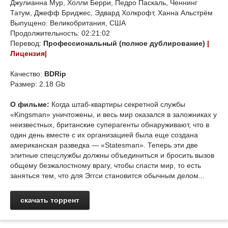
Джулианна Мур, Холли Берри, Педро Паскаль, Ченнинг
Татум, Джефф Бриджес, Эдвард Холкрофт, Ханна Альстрём
Выпущено: Великобритания, США
Продолжительность: 02:21:02
Перевод:
Профессиональный (полное дублирование)
|
Лицензия|
Качество:
BDRip
Размер: 2.18 Gb
О фильме:
Когда штаб-квартиры секретной службы
«Kingsman» уничтожены, и весь мир оказался в заложниках у
неизвестных, британские суперагенты обнаруживают, что в
один день вместе с их организацией была еще создана
американская разведка — «Statesman». Теперь эти две
элитные спецслужбы должны объединиться и бросить вызов
общему безжалостному врагу, чтобы спасти мир, то есть
заняться тем, что для Эггси становится обычным делом...
скачать торрент