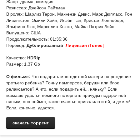
Жанр: драма, комедия
Режиссер: Джейсон Райтман
В ролях: Шарлиз Терон, Маккензи Дэвис, Марк Дюпласс, Рон
Ливингстон, Эмили Хейн, Илэйн Тан, Кристал Лоннеберг,
Эльфина Люк, Марселин Хьюго, Майкл Патрик Лэйн
Выпущено: США
Продолжительность: 01:35:36
Перевод:
Дублированный
|Лицензия iTunes|
Качество:
HDRip
Размер: 1.37 Gb
О фильме:
Что подарить многодетной матери на рождение
третьего ребенка? Тонну памперсов, беруши или блок
релаксантов? А что, если подарить ей... няньку? Если
мамаше удастся немного потерпеть причуды подарочной
няньки, она поймет, какое счастье привалило и ей, и детям!
Если, конечно, удастся.
скачать торрент