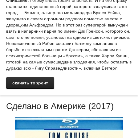
Описание:
Готэму вновь грозит опасность. И на его стражу
становится единственный герой, которого заслуживает этот
город — Бэтмен, альтер-эго миллиардера Брюса Уэйна,
живущего в своем огромном родовом поместье вместе с
дворецким Альфредом. Но в этот раз супергерой вынужден
взять в напарники парня по имени Дик Грейсон, которого он,
сам того не помня, усыновил на одном из светских приемов.
Новоиспеченный Робин составит Бэтмену компанию в
борьбе с его заклятым врагом Джокером, сбежавшим из
психиатрической больницы «Аркхем», а также Харли Куинн,
готовой на самые сумасшедшие злодеяния, чтобы оставить в
дураках всю «Лигу Справедливости», включая Бэтгерл.
скачать торрент
Сделано в Америке (2017)