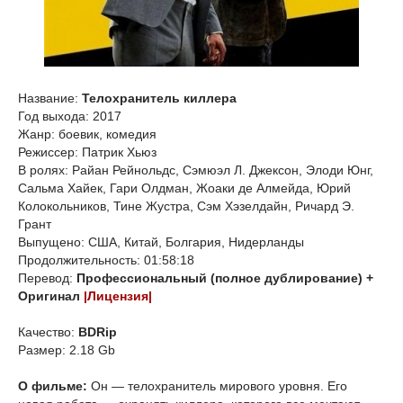
Название:
Телохранитель киллера
Год выхода: 2017
Жанр: боевик, комедия
Режиссер: Патрик Хьюз
В ролях: Райан Рейнольдс, Сэмюэл Л. Джексон, Элоди Юнг,
Сальма Хайек, Гари Олдман, Жоаки де Алмейда, Юрий
Колокольников, Тине Жустра, Сэм Хэзелдайн, Ричард Э.
Грант
Выпущено: США, Китай, Болгария, Нидерланды
Продолжительность: 01:58:18
Перевод:
Профессиональный (полное дублирование) +
Оригинал
|Лицензия|
Качество:
BDRip
Размер: 2.18 Gb
О фильме:
Он — телохранитель мирового уровня. Его