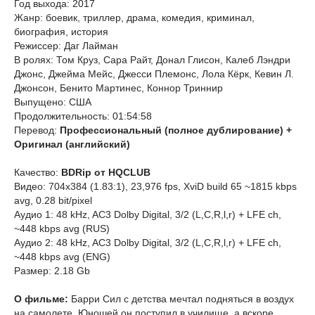
Год выхода: 2017
Жанр: боевик, триллер, драма, комедия, криминал,
биография, история
Режиссер: Даг Лайман
В ролях: Том Круз, Сара Райт, Донал Глисон, Калеб Лэндри
Джонс, Джейма Мейс, Джесси Племонс, Лола Кёрк, Кевин Л.
Джонсон, Бенито Мартинес, Коннор Триннир
Выпущено: США
Продолжительность: 01:54:58
Перевод:
Профессиональный (полное дублирование) +
Оригинал (английский)
Качество:
BDRip от HQCLUB
Видео: 704x384 (1.83:1), 23,976 fps, XviD build 65 ~1815 kbps
avg, 0.28 bit/pixel
Аудио 1: 48 kHz, AC3 Dolby Digital, 3/2 (L,C,R,l,r) + LFE ch,
~448 kbps avg (RUS)
Аудио 2: 48 kHz, AC3 Dolby Digital, 3/2 (L,C,R,l,r) + LFE ch,
~448 kbps avg (ENG)
Размер: 2.18 Gb
О фильме:
Барри Сил с детства мечтал подняться в воздух
на самолете. Юношей он поступил в училище, а вскоре