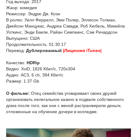
Год выхода: 2017
Жанр: комедия
Режиссер: Эндрю Дж. Коэн
В ролях: Уилл Феррелл, Эми Полер, Эллисон Толман,
Джейсон Манцукас, Андреа Сэвадж, Роб Хюбель, Микейла
Уоткинс, Энди Бакли, Райан Симпкинс, Сэм Ричардсон
Выпущено: США
Продолжительность: 01:30:17
Перевод:
Дублированный
|Лицензия iTunes|
Качество:
HDRip
Видео: XviD, 1826 Кбит/с, 720x304
Аудио: AC3, 6 ch, 384 Кбит/с
Размер: 1.37 Gb
О фильме:
Отец семейства уговаривает своих друзей
организовать нелегальное казино в подвале собственного
дома после того, как они с женой растранжирили деньги,
отложенные на обучение дочери в колледже.