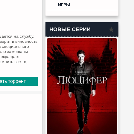
ИГРЫ
НОВЫЕ СЕРИИ
щается на службу.
верит в виновность
в специального
деле замешаны
прекращает
омнить все то,
ать торрент