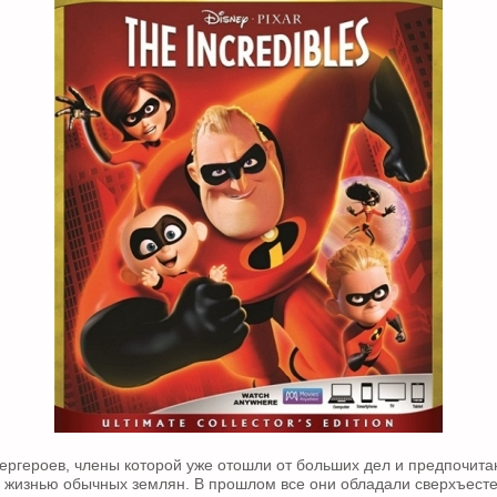
ергероев, члены которой уже отошли от больших дел и предпочита
 жизнью обычных землян. В прошлом все они обладали сверхъест