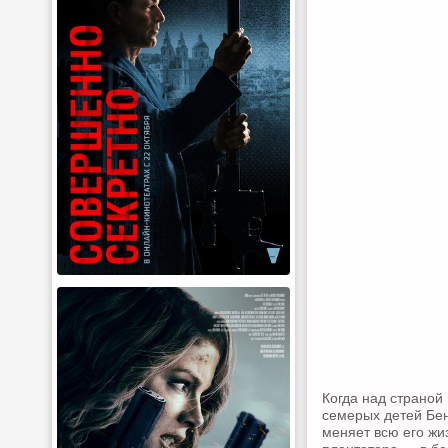
Когда над страной
семерых детей Бен
меняет всю его жи