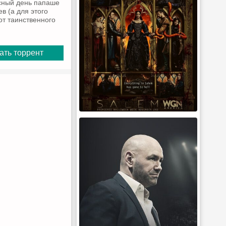
асный день папаше
в (а для этого
от таинственного
ать торрент