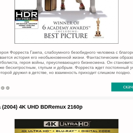
героя Форреста Гампа, слабоумного безобидного человека с благо
вается история его необыкновенной жизни. Фантастическим обра
утболиста, героя войны, преуспевающего бизнесмена. Он становит
 же бесхитростным, глупым и добрым. Форреста ждет постоянный ус
оторой дружил в детстве, но взаимность приходит слишком поздно.
скач
 (2004) 4K UHD BDRemux 2160p