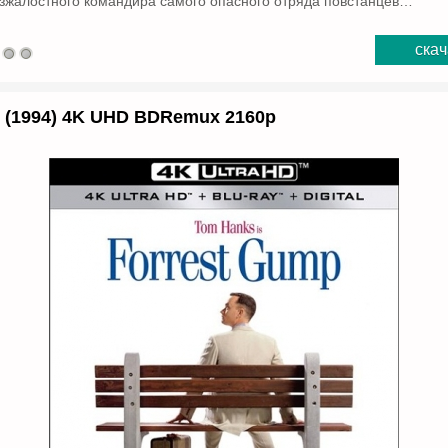
зжалостного командира самого опасного отряда повстанцев…
скач
 (1994) 4K UHD BDRemux 2160p