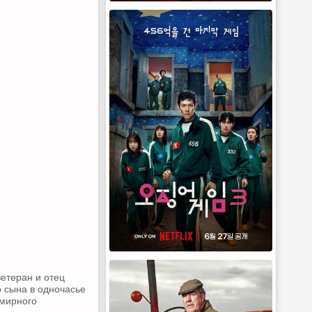
етеран и отец
 сына в одночасье
 мирного