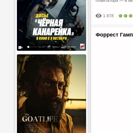
плантатора — в бе
1 878
Форрест Гамп