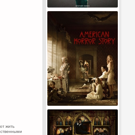
ют жить
ественными