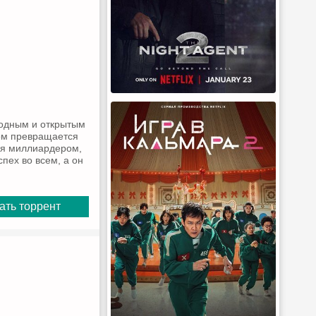
родным и открытым
зом превращается
ся миллиардером,
пех во всем, а он
ать торрент