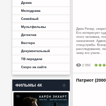
Драма
Мелодрама
Семейный
Мультфильмы
Джек Ричер, секре
Его интересует су
Детектив
этого человека, п
назначения. Адвок
Вестерн
спецслужбы. Вскор
расследование, либ
Документальный
чему его учили…
ТВ передачи
2 092
Скоро на сайте
Патриот (200
ФИЛЬМЫ 4К