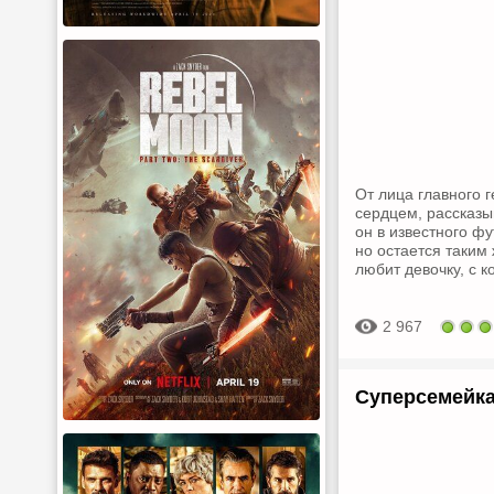
От лица главного 
сердцем, рассказы
он в известного ф
но остается таким
любит девочку, с к
2 967
Суперсемейка