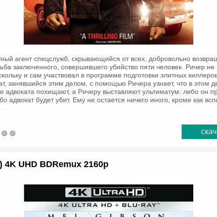
тный агент спецслужб, скрывающийся от всех, добровольно возвра
дьба заключенного, совершившего убийство пяти человек. Ричер не 
оскольку и сам участвовал в программе подготовки элитных киллеро
ат, занявшийся этим делом, с помощью Ричера узнает, что в этом 
е адвоката похищают, а Ричеру выставляют ультиматум: либо он 
о адвокат будет убит. Ему не остается ничего иного, кроме как всп
скач
0) 4K UHD BDRemux 2160p