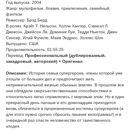
Год выпуска: 2004
Жанр: мультфильм, боевик, приключения, семейный,
фэнтези
Режиссер: Брэд Берд
В ролях: Крэйг Т. Нельсон, Холли Хантер, Сэмюэл Л.
Джексон, Джейсон Ли, Доминик Луи, Тедди Ньютон, Джин
Синсир, Илай Фучиле, Маив Эндрюс, Уоллес Шон
Выпущено: США
Продолжительность: 01:55:25
Перевод:
Профессиональный (дублированный,
закадровый, авторский) + Оригинал
Описание:
История семьи супергероев, члены которой уже
отошли от больших дел и предпочитают жить
непримечательной жизнью обычных землян. В прошлом все
они обладали сверхъестественными способностями и
относительно легко справлялись с мировым злом. Но в один
прекрасный день папаше и его домочадцам приходится
вновь облачиться в прорезиненные костюмы супергероев (а
для этого нужно срочно сбросить лишние килограммы!) и в
очередной раз спасти человечество от таинственного
злодея…