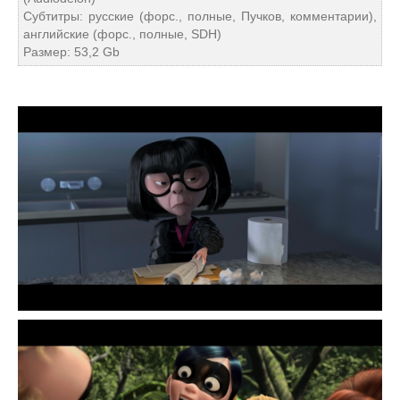
Субтитры: русские (форс., полные, Пучков, комментарии),
английские (форс., полные, SDH)
Размер: 53,2 Gb