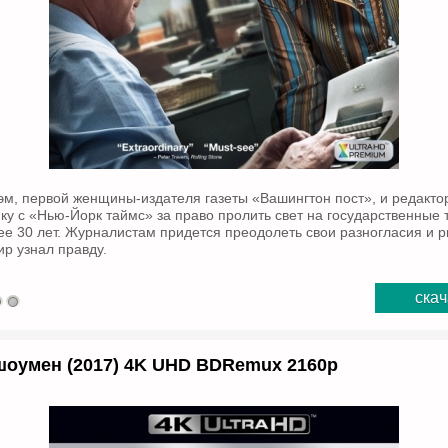
эм, первой женщины-издателя газеты «Вашингтон пост», и редакто
нку с «Нью-Йорк таймс» за право пролить свет на государственные 
е 30 лет. Журналистам придется преодолеть свои разногласия и р
ир узнал правду.
скач
оумен (2017) 4K UHD BDRemux 2160p