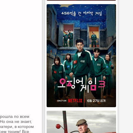
прошла по всем
Но она не знает,
матери, в котором
сем троим! Все