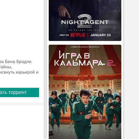
ра Бена Брэдли.
тайны,
искнуть карьерой и
ать торрент