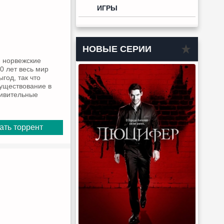
ИГРЫ
НОВЫЕ СЕРИИ
 норвежские
0 лет весь мир
год, так что
существование в
дивительные
ать торрент