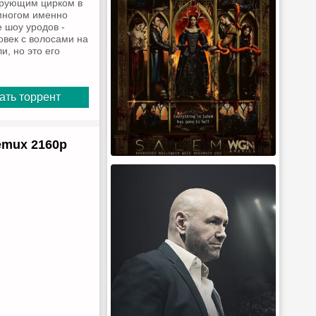
лирующим цирком в
 многом именно
 шоу уродов -
овек с волосами на
, но это его
ать торрент
emux 2160p