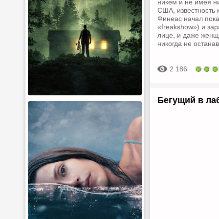
никем и не имея н
США, известность 
Финеас начал пока
«freakshow») и зар
лице, и даже женщ
никогда не остана
2 186
Бегущий в ла