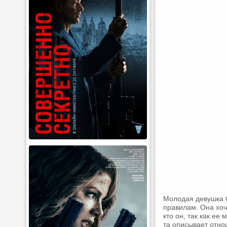
Молодая девушка С
правилам. Она хоче
кто он, так как ее
та описывает отно