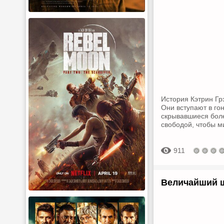
История Кэтрин Гр
Они вступают в го
скрывавшиеся боле
свободой, чтобы м
911
Величайший ш