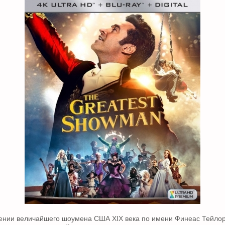
лении величайшего шоумена США XIX века по имени Финеас Тейлор