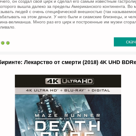
ичего, он создал свой цирк и сделал его самым известным гастро
которого вышла далеко за пределы Американского континента. Во
зывать людей с очень специфической внешностью (так называемое
абатывать на этом деньги. У него были и сиамские близнецы, и чел
ина-великанша. Много раз его цирк и построенные им музеи сгорали
вливало.
скач
биринте: Лекарство от смерти (2018) 4K UHD BDR