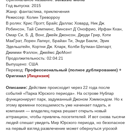
Год выпуска: 2015
Жанр: фантастика, приключения
Режиссер: Колин Треворроу
В ролях: Крис Прэтт, Брайс Даллас Ховард, Ник Дж.
Робинсон, Тай Симпкинс, Винсент Д`Онофрио, Ирфан Кхан,
Омар Си, Б. Д. Вонг, Джейк Джонсон, Джуди Грир, Кэти
МакГрат, Лорен Лапкус, Брайан Ти, Энди Бакли, Эрик
Эдельштейн, Кортни Дж. Кларк, Колби Бутман-Шепарт,
Джимми Фэллон, Джеймс ДюМонт
Продолжительность: 02:04:21
Выпущено: США
Перевод:
Профессиональный (полное дублирование) +
Оригинал
|Лицензия|
Описание:
Действие происходит через 22 года после
событий «Парка Юрского периода». На острове Нублар
функционирует парк, задуманный Джоном Хэммондом. Но к
этому времени посещаемость уже начинает падать, и
компания — владелец парка решает открыть новый
аттракцион, чтобы привлечь посетителей. И вот снова тысячи
людей спешат увидеть Мир Юрского периода, но безопасное
на первый взгляд развлечение может обернуться угрозой