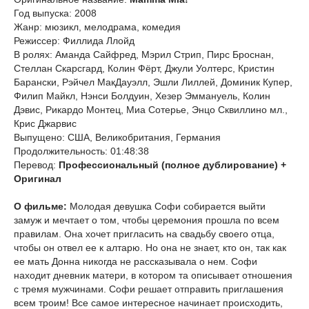
Год выпуска: 2008
Жанр: мюзикл, мелодрама, комедия
Режиссер: Филлида Ллойд
В ролях: Аманда Сайфред, Мэрил Стрип, Пирс Броснан,
Стеллан Скарсгард, Колин Фёрт, Джули Уолтерс, Кристин
Барански, Рэйчел МакДауэлл, Эшли Лиллей, Доминик Купер,
Филип Майкл, Нэнси Болдуин, Хезер Эммануель, Колин
Дэвис, Рикардо Монтец, Миа Сотерье, Энцо Сквиллино мл.,
Крис Джарвис
Выпущено: США, Великобритания, Германия
Продолжительность: 01:48:38
Перевод:
Профессиональный (полное дублирование) +
Оригинал
О фильме:
Молодая девушка Софи собирается выйти
замуж и мечтает о том, чтобы церемония прошла по всем
правилам. Она хочет пригласить на свадьбу своего отца,
чтобы он отвел ее к алтарю. Но она не знает, кто он, так как
ее мать Донна никогда не рассказывала о нем. Софи
находит дневник матери, в котором та описывает отношения
с тремя мужчинами. Софи решает отправить приглашения
всем троим! Все самое интересное начинает происходить,