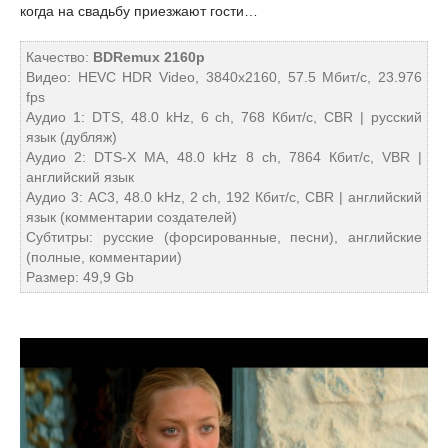
когда на свадьбу приезжают гости…
Качество:
BDRemux 2160p
Видео: HEVC HDR Video, 3840x2160, 57.5 Мбит/с, 23.976
fps
Аудио 1: DTS, 48.0 kHz, 6 ch, 768 Кбит/с, CBR | русский
язык (дубляж)
Аудио 2: DTS-X MA, 48.0 kHz 8 ch, 7864 Кбит/с, VBR |
английский язык
Аудио 3: AC3, 48.0 kHz, 2 ch, 192 Кбит/с, CBR | английский
язык (комментарии создателей)
Субтитры: русские (форсированные, песни), английские
(полные, комментарии)
Размер: 49,9 Gb