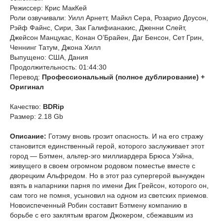
Режиссер: Крис МакКей
Роли озвучивали: Уилл Арнетт, Майкл Сера, Розарио Доусон,
Рэйф Файнс, Сири, Зак Галифианакис, Дженни Слейт,
Джейсон Манцукас, Конан О’Брайен, Даг Бенсон, Сет Грин,
Ченнинг Татум, Джона Хилл
Выпущено: США, Дания
Продолжительность: 01:44:30
Перевод:
Профессиональный (полное дублирование) +
Оригинал
Качество:
BDRip
Размер: 2.18 Gb
Описание:
Готэму вновь грозит опасность. И на его стражу
становится единственный герой, которого заслуживает этот
город — Бэтмен, альтер-эго миллиардера Брюса Уэйна,
живущего в своем огромном родовом поместье вместе с
дворецким Альфредом. Но в этот раз супергерой вынужден
взять в напарники парня по имени Дик Грейсон, которого он,
сам того не помня, усыновил на одном из светских приемов.
Новоиспеченный Робин составит Бэтмену компанию в
борьбе с его заклятым врагом Джокером, сбежавшим из