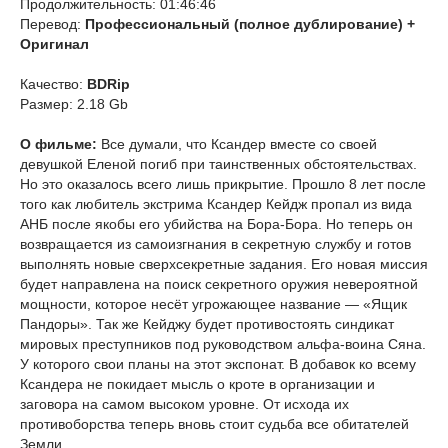
Продолжительность: 01:46:46
Перевод:
Профессиональный (полное дублирование) +
Оригинал
Качество:
BDRip
Размер: 2.18 Gb
О фильме:
Все думали, что Ксандер вместе со своей
девушкой Еленой погиб при таинственных обстоятельствах.
Но это оказалось всего лишь прикрытие. Прошло 8 лет после
того как любитель экстрима Ксандер Кейдж пропал из вида
АНБ после якобы его убийства на Бора-Бора. Но теперь он
возвращается из самоизгнания в секретную службу и готов
выполнять новые сверхсекретные задания. Его новая миссия
будет направлена на поиск секретного оружия невероятной
мощности, которое несёт угрожающее название — «Ящик
Пандоры». Так же Кейджу будет противостоять синдикат
мировых преступников под руководством альфа-воина Сяна.
У которого свои планы на этот экспонат. В добавок ко всему
Ксандера не покидает мысль о кроте в организации и
заговора на самом высоком уровне. От исхода их
противоборства теперь вновь стоит судьба все обитателей
Земли.