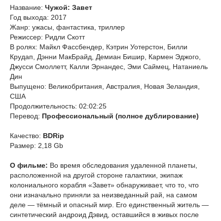
Название:
Чужой: Завет
Год выхода: 2017
Жанр: ужасы, фантастика, триллер
Режиссер: Ридли Скотт
В ролях: Майкл Фассбендер, Кэтрин Уотерстон, Билли
Крудап, Дэнни МакБрайд, Демиан Бишир, Кармен Эджого,
Джусси Смоллетт, Калли Эрнандес, Эми Саймец, Натаниель
Дин
Выпущено: Великобритания, Австралия, Новая Зеландия,
США
Продолжительность: 02:02:25
Перевод:
Профессиональный (полное дублирование)
Качество:
BDRip
Размер: 2,18 Gb
О фильме:
Во время обследования удаленной планеты,
расположенной на другой стороне галактики, экипаж
колониального корабля «Завет» обнаруживает, что то, что
они изначально приняли за неизведанный рай, на самом
деле — тёмный и опасный мир. Его единственный житель —
синтетический андроид Дэвид, оставшийся в живых после