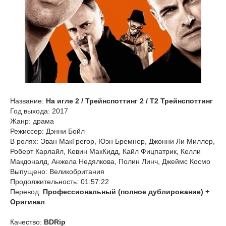
Название:
На игле 2 / Трейнспоттинг 2 / Т2 Трейнспоттинг
Год выхода: 2017
Жанр: драма
Режиссер: Дэнни Бойл
В ролях: Эван МакГрегор, Юэн Бремнер, Джонни Ли Миллер,
Роберт Карлайл, Кевин МакКидд, Кайл Фицпатрик, Келли
Макдоналд, Анжела Недялкова, Полин Линч, Джеймс Космо
Выпущено: Великобритания
Продолжительность: 01:57:22
Перевод:
Профессиональный (полное дублирование) +
Оригинал
Качество:
BDRip