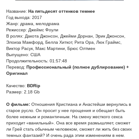
Название:
На пятьдесят оттенков темнее
Год выхода: 2017
Жанр: драма, мелодрама
Режиссер: Джеймс Фоули
В ролях: Дакота Джонсон, Джейми Дорнан, Эрик Джонсон,
Элоиза Мамфорд, Белла Хиткот, Рита Ора, Люк Граймс,
Виктор Расук, Макс Мартини, Брюс Олтмен
Выпущено: США
Продолжительность: 01:57:48
Перевод:
Профессиональный (полное дублирование) +
Оригинал
Качество:
BDRip
Размер: 2.18 Gb
О фильме:
Отношения Кристиана и Анастейши вернулись в
старое русло. Он просит у нее прощения и обещает быть
более нежным и романтичным. На смену жесткого секса
приходит «ванильный». Она все время размышляет, сможет
ли Грей стать обычным человеком, сможет ли жить без своих
темных фантазий? И очень рада этим изменениям в нем.