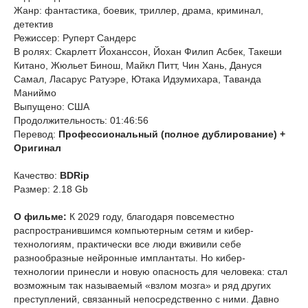
Жанр: фантастика, боевик, триллер, драма, криминал,
детектив
Режиссер: Руперт Сандерс
В ролях: Скарлетт Йоханссон, Йохан Филип Асбек, Такеши
Китано, Жюльет Бинош, Майкл Питт, Чин Хань, Дануся
Самал, Ласарус Ратуэре, Ютака Идзумихара, Таванда
Маниймо
Выпущено: США
Продолжительность: 01:46:56
Перевод:
Профессиональный (полное дублирование) +
Оригинал
Качество:
BDRip
Размер: 2.18 Gb
О фильме:
К 2029 году, благодаря повсеместно
распространившимся компьютерным сетям и кибер-
технологиям, практически все люди вживили себе
разнообразные нейронные имплантаты. Но кибер-
технологии принесли и новую опасность для человека: стал
возможным так называемый «взлом мозга» и ряд других
преступлений, связанный непосредственно с ними. Давно