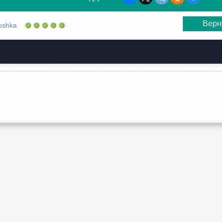
Верн
oshka