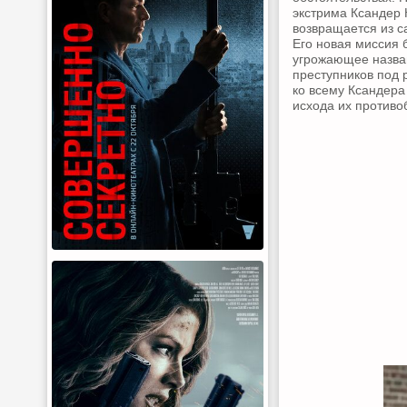
экстрима Ксандер 
возвращается из с
Его новая миссия 
угрожающее назва
преступников под 
ко всему Ксандера
исхода их противо