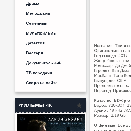
Драма
Мелодрама
Семейный
Мультфильмы
Детектив
Название:
Три икс
Оригинальное наз
Вестерн
Год выхода: 2017
Жанр: боевик, три
Документальный
Режиссер: Ди Джей
В ролях: Вин Дизел
ТВ передачи
МакКанн, Тони Кол
Выпущено: США
Скоро на сайте
Продолжительность
Перевод:
Професс
Качество:
BDRip 
ФИЛЬМЫ 4К
Видео: 720x304, 23
Аудио : 48 kHz, AC3
Размер: 2.18 Gb
О фильме:
Все ду
обстоятельствах. 