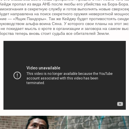
Кейдж пропал из вида АНБ после якобы его убийства на Бора-Бора.
амоизгнания в секретную службу и готов выполнять новые сверхсе
будет направлена на поиск секретного оружия невероятной мощнос
ние — «Ящик Пандоры». Так же Кейджу будет противостоять синди
руководством альфа-воина Сяна. У которого свои планы на этот экс
 не покидает мысль о кроте в организации и заговора на самом выс
борства теперь вновь стоит судьба все обитателей Земли.