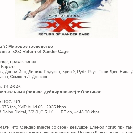
а 3: Мировое господство
вание:
xXx: Return of Xander Cage
ллер, приключения
 Карузо
ь, Донни Йен, Дипика Падукон, Крис У, Руби Роуз, Тони Джа, Нина 
летт, Сэмюэл Л. Джексон
: 01:46:46
иональный (полное дублирование) + Оригинал
от HQCLUB
.976 fps, XviD build 66 ~2025 kbps
 Dolby Digital, 3/2 (L,C,R,l,r) + LFE ch, ~448.00 kbps
мали, что Ксандер вместе со своей девушкой Еленой погиб при та
Но это оказалось всего лишь прикрытие. Прошло 8 лет после того к