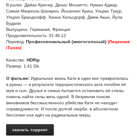
В ролях: Дайан Крюгер, Денис Москитто, Нуман Аджар,
Самия Мюриэль Шанкрен, Йоханнес Криш, Ульрих Тукур,
Ульрих Брандхофф, Ханна Хильсдорф, Джем Акын, Йула
Будали
Выпущено: Германия, Франция
Продолжительность: 01:46:12
Перевод:
Профессиональный (многоголосый)
|Лицензия
iTunes|
Качество:
HDRip
Размер: 1.41 Gb
О фильме:
Идеальная жизнь Кати в один миг превратилась
в руины — в результате террористического акта погибли её
муж и сын. Друзья и семья пытаются остановить её слезы,
помочь найти силы жить одной. В безумном поиске
виновников бессмысленного убийства Катя не находит
справедливости. И после долгой скорби, в абсолютном
бессилии она идёт на радикальные меры.
скачать торрент