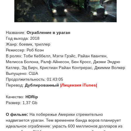
Название:
Ограбление в ураган
Год выхода: 2018
Жанр: боевик, триллер
Режиссер: Роб Коэн
В ролях: Тоби Кеббелл, Мэгги Грэйс, Райан Квантен,
Мелисса Болона, Ралф Айнесон, Бен Кросс, Джэми Эндрю
Катлер, Эд Бирч, Кристиан Райан Контрерас, Джимми Волкер
Выпущено: США
Продолжительность: 01:43:05
Перевод:
Дублированный
|Лицензия iTunes|
Качество:
HDRip
Размер: 1,37 Gb
О фильме:
На побережье Америки стремительно
надвигается ураган. Тем временем банда воров планирует
идеальное ограбление: украсть 600 миллионов долларов из