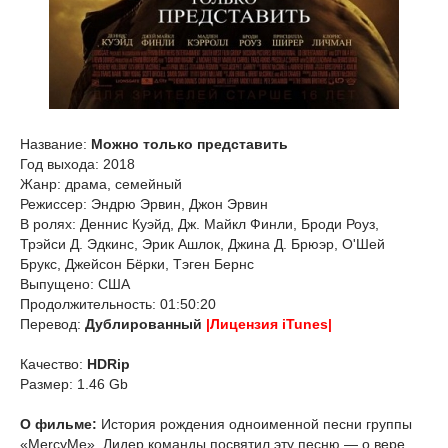
Название:
Можно только представить
Год выхода: 2018
Жанр: драма, семейный
Режиссер: Эндрю Эрвин, Джон Эрвин
В ролях: Деннис Куэйд, Дж. Майкл Финли, Броди Роуз,
Трэйси Д. Эдкинс, Эрик Ашлок, Джина Д. Брюэр, О'Шей
Брукс, Джейсон Бёрки, Тэген Бернс
Выпущено: США
Продолжительность: 01:50:20
Перевод:
Дублированный
|Лицензия iTunes|
Качество:
HDRip
Размер: 1.46 Gb
О фильме:
История рождения одноименной песни группы
«MercyMe». Лидер команды посвятил эту песню — о вере,