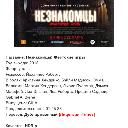
Название:
Незнакомцы: Жестокие игры
Год выхода: 2018
Жанр: ужасы
Режиссер: Йоханнес Робертс
В ролях: Кристина Хендрикс, Бэйли Мэдисон, Эмма
Белломи, Мартин Хендерсон, Льюис Пуллман, Дэмиэн
Маффей, Лиа Энзлин, Леа Робертс, Престон Садлеир,
Gabriel A. Byrne
Выпущено: США
Продолжительность: 01:25:38
Перевод:
Дублированный
|Лицензия iTunes|
Качество:
HDRip