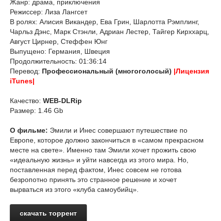
Жанр: драма, приключения
Режиссер: Лиза Лангсет
В ролях: Алисия Викандер, Ева Грин, Шарлотта Рэмплинг,
Чарльз Дэнс, Марк Стэнли, Адриан Лестер, Тайгер Кирххарц,
Август Цирнер, Стеффен Юнг
Выпущено: Германия, Швеция
Продолжительность: 01:36:14
Перевод:
Профессиональный (многоголосый)
|Лицензия
iTunes|
Качество:
WEB-DLRip
Размер: 1.46 Gb
О фильме:
Эмили и Инес совершают путешествие по
Европе, которое должно закончиться в «самом прекрасном
месте на свете». Именно там Эмили хочет прожить свою
«идеальную жизнь» и уйти навсегда из этого мира. Но,
поставленная перед фактом, Инес совсем не готова
безропотно принять это странное решение и хочет
вырваться из этого «клуба самоубийц».
скачать торрент