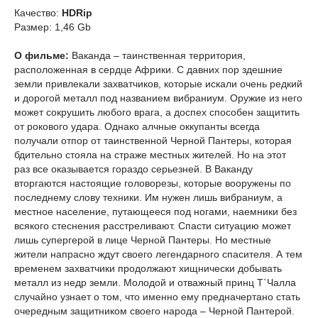
Качество:
HDRip
Размер: 1,46 Gb
О фильме:
Ваканда – таинственная территория,
расположенная в сердце Африки. С давних пор здешние
земли привлекали захватчиков, которые искали очень редкий
и дорогой металл под названием вибраниум. Оружие из него
может сокрушить любого врага, а доспех способен защитить
от рокового удара. Однако алчные оккупанты всегда
получали отпор от таинственной Черной Пантеры, которая
бдительно стояла на страже местных жителей. Но на этот
раз все оказывается гораздо серьезней. В Ваканду
вторгаются настоящие головорезы, которые вооружены по
последнему слову техники. Им нужен лишь вибраниум, а
местное население, путающееся под ногами, наемники без
всякого стеснения расстреливают. Спасти ситуацию может
лишь супергерой в лице Черной Пантеры. Но местные
жители напрасно ждут своего легендарного спасителя. А тем
временем захватчики продолжают хищнически добывать
металл из недр земли. Молодой и отважный принц Т`Чалла
случайно узнает о том, что именно ему предначертано стать
очередным защитником своего народа – Черной Пантерой.