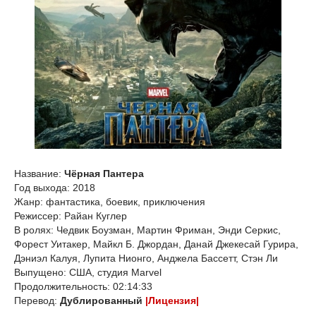
Название:
Чёрная Пантера
Год выхода: 2018
Жанр: фантастика, боевик, приключения
Режиссер: Райан Куглер
В ролях: Чедвик Боузман, Мартин Фриман, Энди Серкис,
Форест Уитакер, Майкл Б. Джордан, Данай Джекесай Гурира,
Дэниэл Калуя, Лупита Нионго, Анджела Бассетт, Стэн Ли
Выпущено: США, студия Marvel
Продолжительность: 02:14:33
Перевод:
Дублированный
|Лицензия|