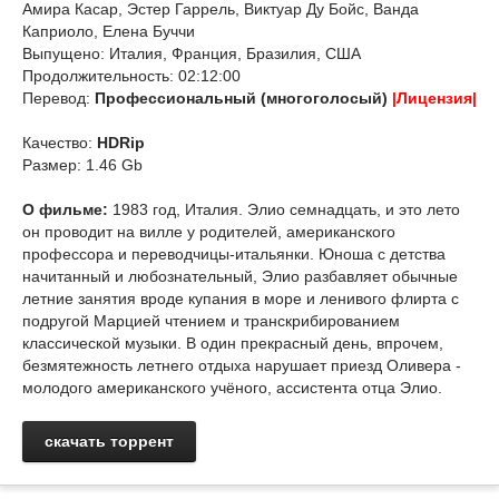
Амира Касар, Эстер Гаррель, Виктуар Ду Бойс, Ванда
Каприоло, Елена Буччи
Выпущено: Италия, Франция, Бразилия, США
Продолжительность: 02:12:00
Перевод:
Профессиональный (многоголосый)
|Лицензия|
Качество:
HDRip
Размер: 1.46 Gb
О фильме:
1983 год, Италия. Элио семнадцать, и это лето
он проводит на вилле у родителей, американского
профессора и переводчицы-итальянки. Юноша c детства
начитанный и любознательный, Элио разбавляет обычные
летние занятия вроде купания в море и ленивого флирта с
подругой Марцией чтением и транскрибированием
классической музыки. В один прекрасный день, впрочем,
безмятежность летнего отдыха нарушает приезд Оливера -
молодого американского учёного, ассистента отца Элио.
скачать торрент