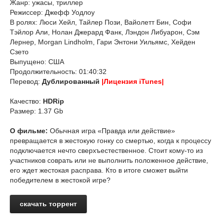
Жанр: ужасы, триллер
Режиссер: Джефф Уодлоу
В ролях: Люси Хейл, Тайлер Пози, Вайолетт Бин, Софи
Тэйлор Али, Нолан Джерард Фанк, Лэндон Либуарон, Сэм
Лернер, Morgan Lindholm, Гари Энтони Уильямс, Хейден
Сзето
Выпущено: США
Продолжительность: 01:40:32
Перевод:
Дублированный
|Лицензия iTunes|
Качество:
HDRip
Размер: 1.37 Gb
О фильме:
Обычная игра «Правда или действие»
превращается в жестокую гонку со смертью, когда к процессу
подключается нечто сверхъестественное. Стоит кому-то из
участников соврать или не выполнить положенное действие,
его ждет жестокая расправа. Кто в итоге сможет выйти
победителем в жестокой игре?
скачать торрент