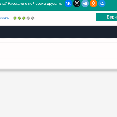
ча? Расскажи о ней своим друзьям:
Верн
oshka