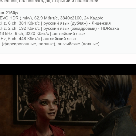
еленной, полной загадок, открытий и опасностей.
x 2160p
VC HDR (.mkv), 62,9 Мбит/с, 3840x2160, 24 Кадр/с
Hz, 6 ch, 384 Кбит/с | русский язык (дубляж) - Лицензия
kHz, 2 ch, 192 Кбит/с | русский язык (закадровый) - HDRezka
48 kHz, 6 ch, 3220 Кбит/с | английский язык
Hz, 6 ch, 448 Кбит/с | английский язык
е (форсированные, полные), английские (полные)