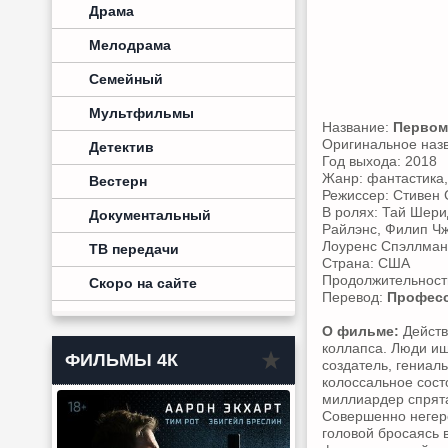
Драма
Мелодрама
Семейный
Мультфильмы
Название:
Первом
Оригинальное наз
Детектив
Год выхода: 2018
Жанр: фантастика,
Вестерн
Режиссер: Стивен 
В ролях: Тай Шери
Документальный
Райлэнс, Филип Чж
Лоуренс Спэллман,
ТВ передачи
Страна: США
Продолжительность
Скоро на сайте
Перевод:
Професс
О фильме:
Действ
коллапса. Люди ищ
ФИЛЬМЫ 4К
создатель, гениал
колоссальное сост
миллиардер спрята
Совершенно негеро
головой бросаясь 