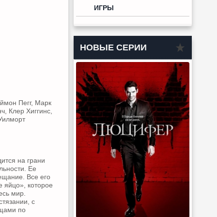
ИГРЫ
НОВЫЕ СЕРИИ
ймон Пегг, Марк
, Клер Хиггинс,
 Уилморт
дится на грани
льности. Ее
ещание. Все его
 яйцо», которое
есь мир.
стязании, с
ищами по