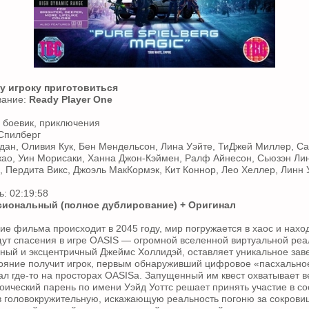
у игроку приготовиться
вание:
Ready Player One
 боевик, приключения
Спилберг
дан, Оливия Кук, Бен Мендельсон, Лина Уэйте, ТиДжей Миллер, Са
ао, Уин Морисаки, Ханна Джон-Кэймен, Ралф Айнесон, Сьюзэн Линч
 Пердита Викс, Джоэль МакКормэк, Кит Коннор, Лео Хеллер, Линн
: 02:19:58
иональный (полное дублирование) + Оригинал
ие фильма происходит в 2045 году, мир погружается в хаос и нахо
ут спасения в игре OASIS — огромной вселенной виртуальной реа
ьный и эксцентричный Джеймс Холлидэй, оставляет уникальное зав
ояние получит игрок, первым обнаруживший цифровое «пасхальное
л где-то на просторах OASISа. Запущенный им квест охватывает в
ический парень по имени Уэйд Уоттс решает принять участие в со
в головокружительную, искажающую реальность погоню за сокров