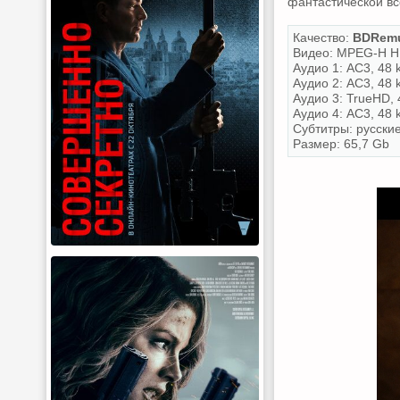
фантастической вс
Качество:
BDRemu
Видео: MPEG-H HE
Аудио 1: AC3, 48 k
Аудио 2: AC3, 48 
Аудио 3: TrueHD, 
Аудио 4: AC3, 48 k
Субтитры: русски
Размер: 65,7 Gb