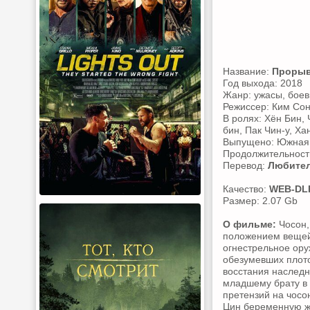
Название:
Прорыв
Год выхода: 2018
Жанр: ужасы, боев
Режиссер: Ким Сон
В ролях: Хён Бин, 
бин, Пак Чин-у, Ха
Выпущено: Южная
Продолжительность
Перевод:
Любител
Качество:
WEB-DL
Размер: 2.07 Gb
О фильме:
Чосон,
положением вещей 
огнестрельное ору
обезумевших плото
восстания наследн
младшему брату в 
претензий на чосон
Цин беременную ж