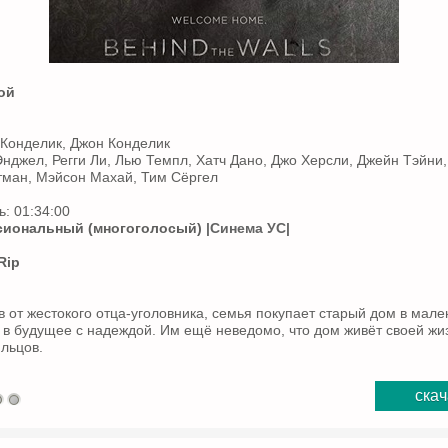
ой
Конделик, Джон Конделик
Энджел, Регги Ли, Лью Темпл, Хатч Дано, Джо Херсли, Джейн Тэйни
тман, Мэйсон Махай, Тим Сёргел
: 01:34:00
иональный (многоголосый)
|Синема УС|
Rip
 от жестокого отца-уголовника, семья покупает старый дом в мале
 в будущее с надеждой. Им ещё неведомо, что дом живёт своей жиз
льцов.
скач