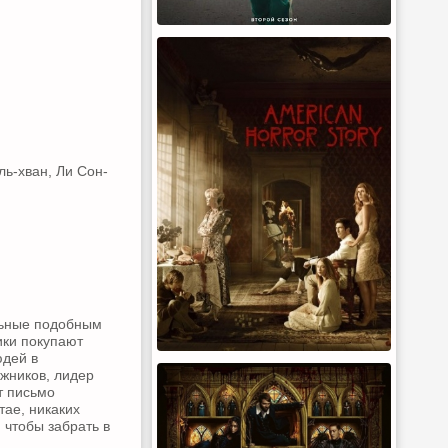
ль-хван, Ли Сон-
льные подобным
ики покупают
юдей в
жников, лидер
т письмо
тае, никаких
, чтобы забрать в