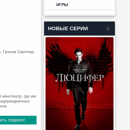
ИГРЫ
НОВЫЕ СЕРИИ
, Грэхэм Скиппер,
 кинотеатр, где им
предпраздничных
нов.
ать торрент