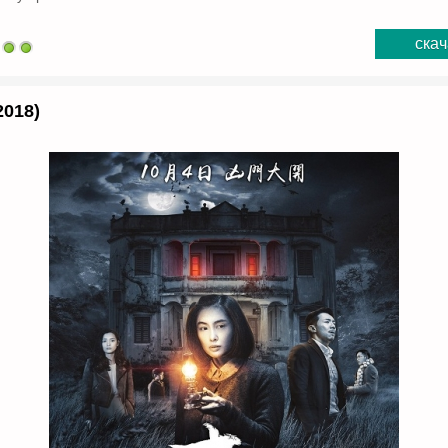
скач
2018)