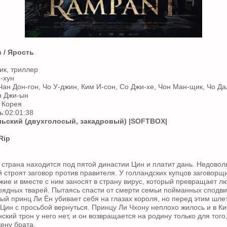
 / Ярость
ик, триллер
-хун
Чан Дон-гон, Чо У-джин, Ким И-сон, Со Джи-хе, Чон Ман-щик, Чо Да
н Джи-ын
 Корея
:02:01:38
ьский (двухголосый, закадровый)
|SOFTBOX|
Rip
 страна находится под пятой династии Цин и платит дань. Недово
строят заговор против правителя. У голландских купцов заговорщ
жие и вместе с ним заносят в страну вирус, который превращает л
ядных тварей. Пытаясь спасти от смерти семьи пойманных сподви
ый принц Ли Ён убивает себя на глазах короля, но перед этим шле
Цин с просьбой вернуться. Принцу Ли Чхону неплохо жилось и в Ки
ский трон у него нет, и он возвращается на родину только для того
ену брата.