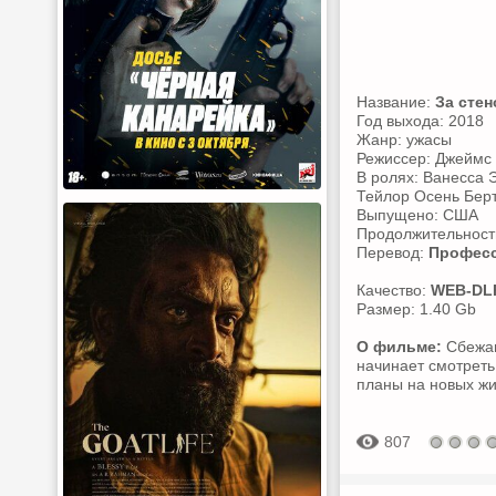
Название:
За стен
Год выхода: 2018
Жанр: ужасы
Режиссер: Джеймс 
В ролях: Ванесса 
Тейлор Осень Бер
Выпущено: США
Продолжительность
Перевод:
Професс
Качество:
WEB-DL
Размер: 1.40 Gb
О фильме:
Сбежав
начинает смотреть
планы на новых жи
807