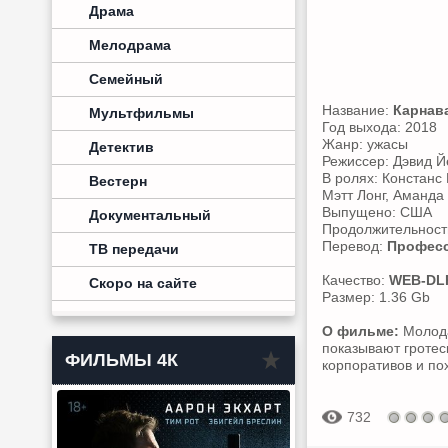
Драма
Мелодрама
Семейный
Название:
Карнав
Мультфильмы
Год выхода: 2018
Жанр: ужасы
Детектив
Режиссер: Дэвид 
В ролях: Констанс
Вестерн
Мэтт Лонг, Аманда
Выпущено: США
Документальный
Продолжительность
Перевод:
Професс
ТВ передачи
Качество:
WEB-DL
Скоро на сайте
Размер: 1.36 Gb
О фильме:
Молода
показывают гротес
ФИЛЬМЫ 4К
корпоративов и по
732