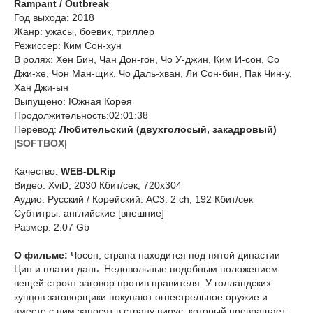
Rampant / Outbreak
Год выхода: 2018
Жанр: ужасы, боевик, триллер
Режиссер: Ким Сон-хун
В ролях: Хён Бин, Чан Дон-гон, Чо У-джин, Ким И-сон, Со
Джи-хе, Чон Ман-щик, Чо Даль-хван, Ли Сон-бин, Пак Чин-у,
Хан Джи-ын
Выпущено: Южная Корея
Продолжительность:02:01:38
Перевод:
Любительский (двухголосый, закадровый)
|SOFTBOX|
Качество:
WEB-DLRip
Видео: XviD, 2030 Кбит/сек, 720x304
Аудио: Русский / Корейский: AC3: 2 ch, 192 Кбит/сек
Субтитры: английские [внешние]
Размер: 2.07 Gb
О фильме:
Чосон, страна находится под пятой династии
Цин и платит дань. Недовольные подобным положением
вещей строят заговор против правителя. У голландских
купцов заговорщики покупают огнестрельное оружие и
вместе с ним заносят в страну вирус, который превращает