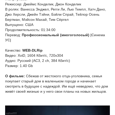
Режиссер: Джеймс Конделик, Джон Конделик
В ролях: Ванесса Энджел, Регги Ли, Лью Темпл, Хатч Дано,
Джо Херсли, Джейн Тэйни, Бэйли Спрай, Тейлор Осень
Бертман, Мэйсон Махай, Тим Сёргел
Выпущено: США
Продолжительность: 01:34:00
Перевод:
Профессиональный (многоголосый)
|Синема
УС|
Качество:
WEB-DLRip
Видео: XviD, 1604 Кбит/с, 720x304
Аудио: Русский (AC3, 2 ch, 384 Кбит/с)
Размер: 1.40 Gb
О фильме:
Сбежав от жестокого отца-уголовника, семья
покупает старый дом в маленьком городе и начинает
смотреть в будущее с надеждой. Им ещё неведомо, что дом
живёт своей жизнью и у него свои планы на новых жильцов.