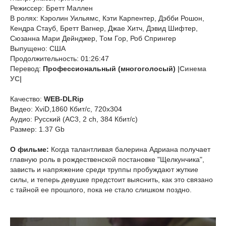
Режиссер: Бретт Маллен
В ролях: Кэролин Уильямс, Кэти Карпентер, Дэбби Рошон,
Кендра Стауб, Бретт Вагнер, Джае Хитч, Дэвид Шифтер,
Сюзанна Мари Дейнджер, Том Гор, Роб Спрингер
Выпущено: США
Продолжительность: 01:26:47
Перевод:
Профессиональный (многоголосый)
|Синема
УС|
Качество:
WEB-DLRip
Видео: XviD,1860 Кбит/с, 720x304
Аудио: Русский (AC3, 2 ch, 384 Кбит/с)
Размер: 1.37 Gb
О фильме:
Когда талантливая балерина Адриана получает
главную роль в рождественской постановке "Щелкунчика",
зависть и напряжение среди труппы пробуждают жуткие
силы, и теперь девушке предстоит выяснить, как это связано
с тайной ее прошлого, пока не стало слишком поздно.