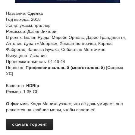
Название:
Cделка
Год выхода: 2018
Жанр: ужасы, триллер
Режиссер: Дэвид Виктори
В ролях: Белен Руэда, Мирейя Ориоль, Дарио Грандинетти,
Антонио Дуран «Моррис», Хосеан Бенгоэчеа, Карлос
Фабрегас, Ванесса Бучака, Себастьян Монтечино
Выпущено: Испания
Продолжительность: 01:46:44
Перевод:
Профессиональный (многоголосый)
|Синема
УС|
Качество:
HDRip
Размер: 1.35 Gb
О фильме:
Когда Моника узнает, что её дочь умирает, она
решается на крайние меры, чтобы спасти её.
скачать торрент