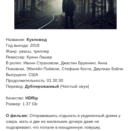
Название:
Кукловод
Год выхода: 2018
Жанр: ужасы, триллер
Режиссер: Куинн Лашер
В ролях: Ивонн Страховски, Джастин Бруенинг, Анна
Пниовски, Эбигейл Пнёвски, Стефани Коста, Джулиан Бэйли
Выпущено: США
Продолжительность: 01:30:30
Перевод:
Дублированный
|Чистый звук|
Качество:
HDRip
Размер: 1.37 Gb
О фильме:
Отправившись отдыхать в уединенный домик у
озера, мать и две ее маленькие дочери даже не
подозревают, что попали в изощренную ловушку,