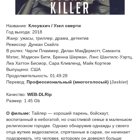
Название:
Клоувхич / Узел смерти
Год выхода: 2018
Жанр: ужасы, триллер, драма, детектив
Режиссер: Дункан Скайлз
В ролях: Чарли Пламмер, Дилан МакДермотт, Саманта
Мэтис, Мэдисен Бити, Бренна Шерман, Лэнс Шантилс-Уэртц,
Лиа Хаттон Бисмор, Сара Кливленд, Майк Кортезе
Выпущено: США
Продолжительность: 01:49:28
Перевод:
Профессиональный (многоголосый)
|Jaskier|
Качество:
WEB-DLRip
Размер: 1.45 Gb
О фильме:
Тайлер — хороший парень, бойскаут,
воспитанный в небогатой, но счастливой семье в маленьком
религиозном городке. Однако обнаружив однажды у своего
отца жуткие видеозаписи, спрятанные в сарае, он начинает
подозревать, что человек, которому он доверял больше