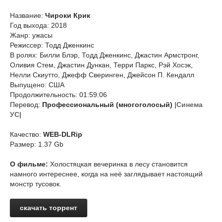
Название:
Чироки Крик
Год выхода: 2018
Жанр: ужасы
Режиссер: Тодд Дженкинс
В ролях: Билли Блэр, Тодд Дженкинс, Джастин Армстронг,
Оливия Стем, Джастин Дункан, Терри Паркс, Рэй Хосэк,
Нелли Скиутто, Джефф Сверинген, Джейсон П. Кендалл
Выпущено: США
Продолжительность: 01:59:06
Перевод:
Профессиональный (многоголосый)
|Синема
УС|
Качество:
WEB-DLRip
Размер: 1.37 Gb
О фильме:
Холостяцкая вечеринка в лесу становится
намного интереснее, когда на неё заглядывает настоящий
монстр тусовок.
скачать торрент