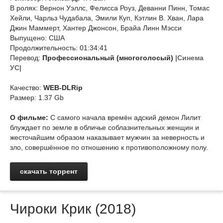
В ролях: Вернон Уэллс, Фелисса Роуз, Деванни Пинн, Томас
Хейли, Чарльз Чудабала, Эмили Куп, Кэтлин В. Хван, Лара
Джин Маммерт, Хантер Джонсон, Брайа Линн Мэсси
Выпущено: США
Продолжительность: 01:34:41
Перевод:
Профессиональный (многоголосый)
|Синема
УС|
Качество:
WEB-DLRip
Размер: 1.37 Gb
О фильме:
С самого начала времён адский демон Лилит
блуждает по земле в обличье соблазнительных женщин и
жесточайшим образом наказывает мужчин за неверность и
зло, совершённое по отношению к противоположному полу.
скачать торрент
Чироки Крик (2018)