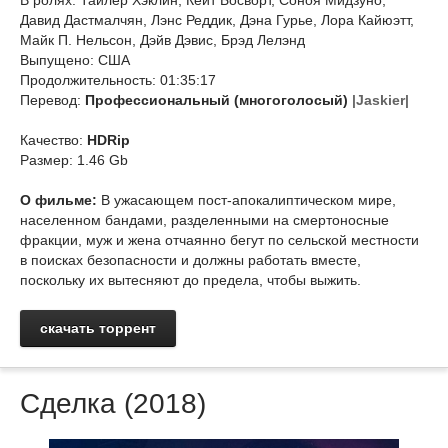
В ролях: Тайлер Хэклин, Кейт Босворт, Соноя Мидзуно,
Давид Дастмалчян, Лэнс Реддик, Дэна Гурье, Лора Кайюэтт,
Майк П. Нельсон, Дэйв Дэвис, Брэд Лелэнд
Выпущено: США
Продолжительность: 01:35:17
Перевод:
Профессиональный (многоголосый)
|Jaskier|
Качество:
HDRip
Размер: 1.46 Gb
О фильме:
В ужасающем пост-апокалиптическом мире,
населенном бандами, разделенными на смертоносные
фракции, муж и жена отчаянно бегут по сельской местности
в поисках безопасности и должны работать вместе,
поскольку их вытесняют до предела, чтобы выжить.
скачать торрент
Cделка (2018)