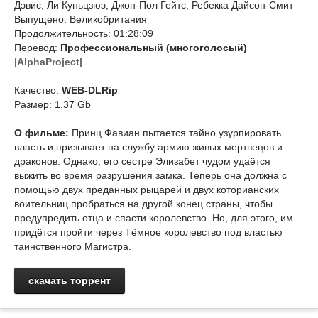
Дэвис, Ли Куньцзюэ, Джон-Пол Гейтс, Ребекка Дайсон-Смит
Выпущено: Великобритания
Продолжительность: 01:28:09
Перевод:
Профессиональный (многоголосый)
|AlphaProject|
Качество:
WEB-DLRip
Размер: 1.37 Gb
О фильме:
Принц Фавиан пытается тайно узурпировать
власть и призывает на службу армию живых мертвецов и
драконов. Однако, его сестре Элизабет чудом удаётся
выжить во время разрушения замка. Теперь она должна с
помощью двух преданных рыцарей и двух которианских
воительниц пробраться на другой конец страны, чтобы
предупредить отца и спасти королевство. Но, для этого, им
придётся пройти через Тёмное королевство под властью
таинственного Магистра.
скачать торрент