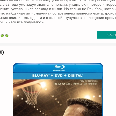
ания — McDonald`s. К такому успеху стремится любой уважающий
ь в 52 года уже задумывается о пенсии, упадке сил, потере интере
енить устоявшийся расклад в жизни. Но только не Рэй Крок, котор
 что найденная им «скважина» со временем принесла ему астроно
выпил эликсир молодости и с головой окунулся в воплощение пресл
ы. У него всё получалось.
скач
0)