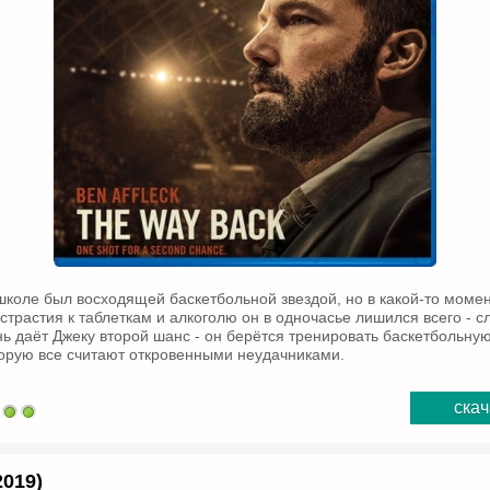
школе был восходящей баскетбольной звездой, но в какой-то момен
страстия к таблеткам и алкоголю он в одночасье лишился всего - с
нь даёт Джеку второй шанс - он берётся тренировать баскетбольну
орую все считают откровенными неудачниками.
скач
019)