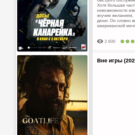
быстрого обслужив
Хотя большая част
невозможности изм
жгучим желанием,
денег. Он словно 
американской мечт
2 600
Вне игры (202