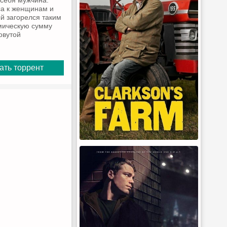
 себя мужчина.
са к женщинам и
ый загорелся таким
мическую сумму
овутой
ать торрент