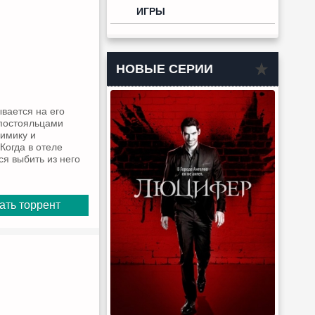
ИГРЫ
НОВЫЕ СЕРИИ
вается на его
 постояльцами
мимику и
Когда в отеле
я выбить из него
ать торрент