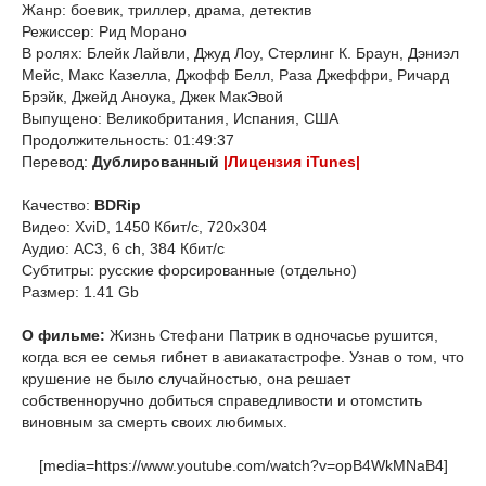
Жанр: боевик, триллер, драма, детектив
Режиссер: Рид Морано
В ролях: Блейк Лайвли, Джуд Лоу, Стерлинг К. Браун, Дэниэл
Мейс, Макс Казелла, Джофф Белл, Раза Джеффри, Ричард
Брэйк, Джейд Аноука, Джек МакЭвой
Выпущено: Великобритания, Испания, США
Продолжительность: 01:49:37
Перевод:
Дублированный
|Лицензия iTunes|
Качество:
BDRip
Видео: XviD, 1450 Кбит/с, 720x304
Аудио: AC3, 6 ch, 384 Кбит/с
Субтитры: русские форсированные (отдельно)
Размер: 1.41 Gb
О фильме:
Жизнь Стефани Патрик в одночасье рушится,
когда вся ее семья гибнет в авиакатастрофе. Узнав о том, что
крушение не было случайностью, она решает
собственноручно добиться справедливости и отомстить
виновным за смерть своих любимых.
[media=https://www.youtube.com/watch?v=opB4WkMNaB4]