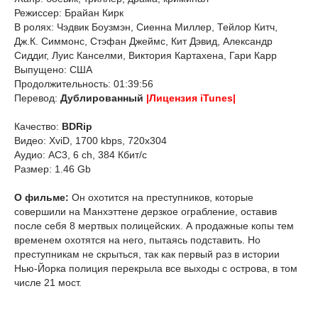
Режиссер: Брайан Кирк
В ролях: Чэдвик Боузмэн, Сиенна Миллер, Тейлор Китч,
Дж.К. Симмонс, Стэфан Джеймс, Кит Дэвид, Александр
Сиддиг, Луис Канселми, Виктория Картахена, Гари Карр
Выпущено: США
Продолжительность: 01:39:56
Перевод:
Дублированный
|Лицензия iTunes|
Качество:
BDRip
Видео: XviD, 1700 kbps, 720x304
Аудио: AC3, 6 ch, 384 Кбит/с
Размер: 1.46 Gb
О фильме:
Он охотится на преступников, которые
совершили на Манхэттене дерзкое ограбление, оставив
после себя 8 мертвых полицейских. А продажные копы тем
временем охотятся на него, пытаясь подставить. Но
преступникам не скрыться, так как первый раз в истории
Нью-Йорка полиция перекрыла все выходы с острова, в том
числе 21 мост.