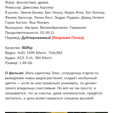
Жанр: фантастика, драма
Режиссер: Джессика Хауснер
В ролях: Эмили Бичем, Бен Уишоу, Керри Фокс, Кит Коннор,
Феникс Броссар, Лиэнн Бест, Эндрю Раджан, Дэвид Уилмот,
Горан Костич, Яна Янежич
Выпущено: Австрия, Великобритания, Германия
Продолжительность: 01:45:11
Перевод:
Дублированный
|Лицензия iTunes|
Качество:
BDRip
Видео: XviD, 1595 Кбит/с, 704x384
Аудио: AC3, 6 ch, 384 Кбит/с
Размер: 1.46 Gb
О фильме:
Мать-одиночка Элис, сотрудница отдела по
выведению новых видов растений, создаёт необычный
цветок — если за ним правильно ухаживать, он делает
своего владельца счастливым. Но всё не так просто, и
оказывается, что за счастье, даже сиюминутное, придётся
заплатить, а цена может оказаться слишком высокой.