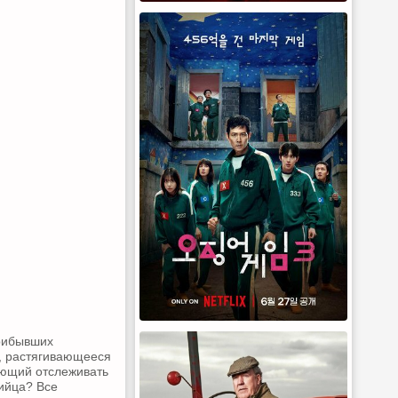
прибывших
е, растягивающееся
ляющий отслеживать
ийца? Все