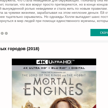
наружила, что стала невидимой для окружающих. Поначалу она не
ет, полагая, что все вокруг просто притворяются, но в конце концо
й вынужденной ролью невидимки и стала жить по новым правилам.
а за чужими жизнями, зарабатывая на этом неплохие деньги. Ей о
нее тщательно скрывались. Но однажды Холли выпадает шанс пост
ернуться в мир людей при помощи единственного мужчины, которы
скач
ых городов (2018)