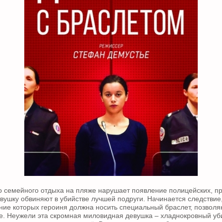
о семейного отдыха на пляже нарушает появление полицейских, 
евушку обвиняют в убийстве лучшей подруги. Начинается следстви
чение которых героиня должна носить специальный браслет, позво
е. Неужели эта скромная миловидная девушка – хладнокровный уб