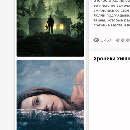
В юности Холли об
её никто не замеча
смирилась со свое
Холли подглядывал
тайны, которые ра
прежние места и в
1 463
Хроники хищн