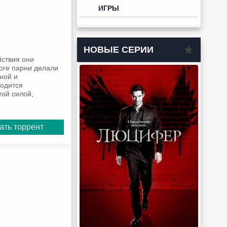
ИГРЫ
НОВЫЕ СЕРИИ
йствия они
оге парни делали
ной и
одится
той силой,
ать торрент