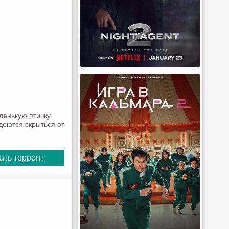
ленькую птичку.
деются скрыться от
ать торрент