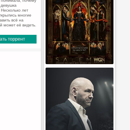
 понимала, почему
в девушка
 Несколько лет
ткрылись многие
авить всё на
й может её видеть.
ать торрент