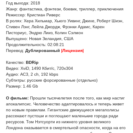
Год выхода: 2018
Жанр: фантастика, фэнтези, боевик, триллер, приключения
Режиссер: Кристиан Риверс
В ролях: Хера Хильмар, Хьюго Уивинг, Джихе, Роберт Шиэн,
Стивен Лэнг, Лейла Джордж, Фрэнки Адамс, Карен
Писториус, Эндрю Лииз, Колин Сэлмон
Выпущено: Новая Зеландия, США
Продолжительность: 02:08:21
Перевод:
Дублированный
|Лицензия|
Качество:
BDRip
Видео: XviD, 1490 Кбит/с, 720x304
Аудио: AC3, 2 ch, 192 kbps
Субтитры: русские форсированные (отдельно)
Размер: 1.46 Gb
О фильме:
Прошли тысячелетия после того, как мир настиг
апокалипсис. Человечество адаптировалось и теперь живет
по новым правилам. Гигантские движущиеся мегаполисы
рассекают пустоши и поглощают маленькие города ради
ресурсов. Том Нэтсуорти из нижнего уровня великого
Лондона оказывается в смертельной опасности, когда на его