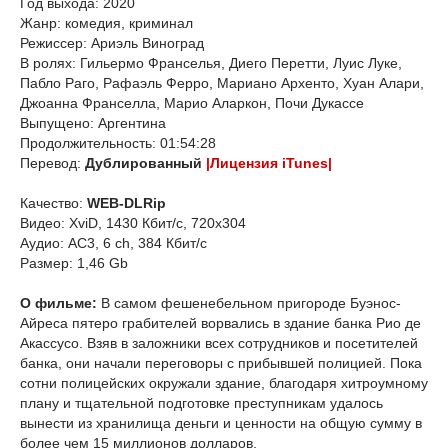
Год выхода: 2020
Жанр: комедия, криминал
Режиссер: Ариэль Виноград
В ролях: Гильермо Франселья, Диего Перетти, Луис Луке,
Пабло Раго, Рафаэль Ферро, Мариано Архенто, Хуан Алари,
Джоанна Франселла, Марио Аларкон, Почи Дукассе
Выпущено: Аргентина
Продолжительность: 01:54:28
Перевод:
Дублированный
|Лицензия iTunes|
Качество:
WEB-DLRip
Видео: XviD, 1430 Кбит/с, 720x304
Аудио: AC3, 6 ch, 384 Кбит/с
Размер: 1,46 Gb
О фильме:
В самом фешенебельном пригороде Буэнос-
Айреса пятеро грабителей ворвались в здание банка Рио де
Акассусо. Взяв в заложники всех сотрудников и посетителей
банка, они начали переговоры с прибывшей полицией. Пока
сотни полицейских окружали здание, благодаря хитроумному
плану и тщательной подготовке преступникам удалось
вынести из хранилища деньги и ценности на общую сумму в
более чем 15 миллионов долларов.