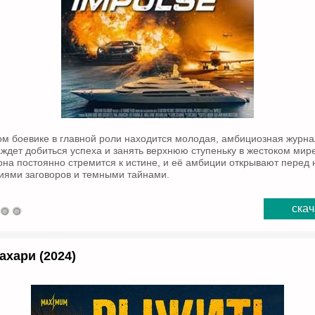
м боевике в главной роли находится молодая, амбициозная журна
ждет добиться успеха и занять верхнюю ступеньку в жестоком ми
она постоянно стремится к истине, и её амбиции открывают перед 
иями заговоров и темными тайнами.
скач
ахари (2024)