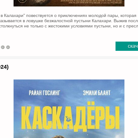
в Калахари" повествуется о приключениях молодой пары, которая
казывается в ловушке безжалостной пустыни Калахари. Выжив пос
столкнуться не только с жестокими условиями пустыни, но и с пре
скач
24)