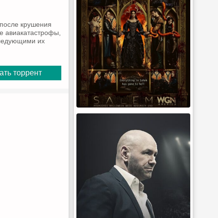
 после крушения
ле авиакатастрофы,
следующими их
ать торрент