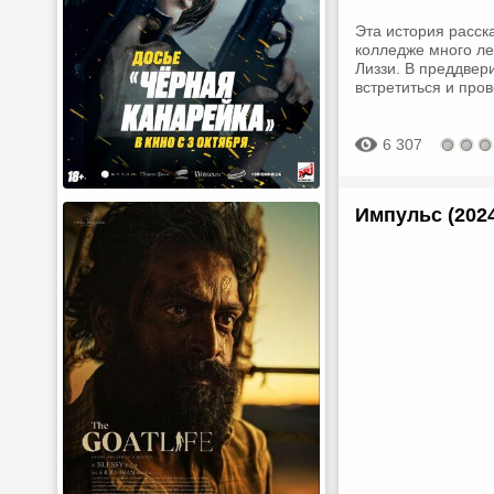
Эта история расск
колледже много ле
Лиззи. В преддвер
встретиться и про
6 307
Импульс (202