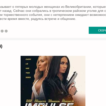
азывает о пятерых молодых женщинах из Великобритании, которые
т назад. Сейчас они собрались в тропическом райском уголке для 
ии торжественного события, они с нетерпением ожидают возможнос
вести время вместе, радуясь встрече и общению.
скач
4)