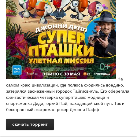
На
самом краю цивилизации, где полюса сходились воедино,
затерялся заснеженный городок Тайгисвилль. Его оберегала
фантастическая четверка суперпташек: модница и
спортсменка Диди, юркий Пай, находящий свой путь Тик и
бесстрашный экстремал-рокер Джонни Пафф.
скачать торрент