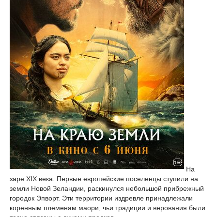
На
заре ХIХ века. Первые европейские поселенцы ступили на
земли Новой Зеландии, раскинулся небольшой прибрежный
городок Эпворт. Эти территории издревле принадлежали
коренным племенам маори, чьи традиции и верования были