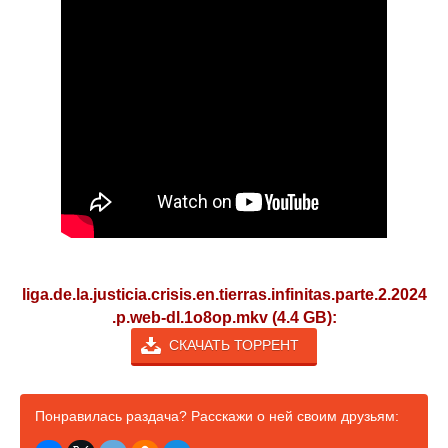
liga.de.la.justicia.crisis.en.tierras.infinitas.parte.2.2024
.p.web-dl.1o8op.mkv (4.4 GB):
СКАЧАТЬ ТОРРЕНТ
Понравилась раздача? Расскажи о ней своим друзьям: