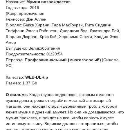
Название:
Мумия возрождается
Год выхода: 2019
Жанр: приключения
Режиссер: Дэн Аллен
В ролях: Бекка Хирани, Тара МакГоурэн, Рита Сиддики,
Тиффани-Эллен Робинсон, Джорджия Вуд, Джитендра Рай,
Шарлин Дюрран, Крис Кэй, Херонимо Сехми, Клодин-Элен
Амор
Выпущено: Великобритания
Продолжительность: 01:20:54
Перевод:
Профессиональный (многоголосый)
|Синема
УС|
Качество:
WEB-DLRip
Размер: 1.37 Gb
О фильме:
Когда группа подростков, которым отчаянно
нужны деньги, решают ограбить местный антикварный
магазин, они находят старый деревянный гроб, в котором
лежит мумия и древний амулет. Но они не догадываются, что
мумия проклята, и пойдет на все, чтобы вернуть амулет
истинному хозяину. Воришки должны поторопиться, чтобы
вернуть мумию на место и спасти мир, пока не стало