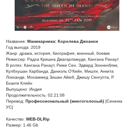
Название:
Маникарника: Королева Джханси
Год выхода: 2019
Жанр: драма, история, биография, военный, боевик
Режиссер: Радха Кришна Джагарламуди, Кангана Ранаут
В ролях: Кангана Ранаут, Рими Сен, Эдвард Зонненблик,
Кулбхушан Харбанда, Даниэль О'Кейн, Мишти, Анкита
Локханде, Мохаммед Зишан Айюб, Джишу Сенгупта, Р.
Бхакти Кляйн
Выпущено: Индия
Продолжительность: 02:21:08
Перевод:
Профессиональный (многоголосый)
|Синема
УС|
Качество:
WEB-DLRip
Размер: 1.46 Gb