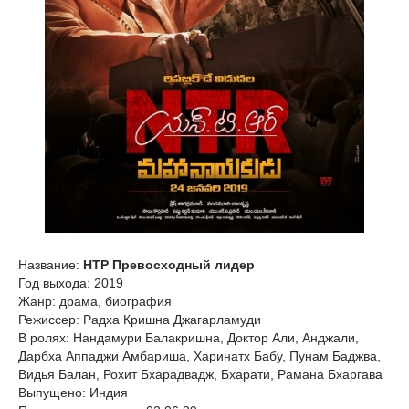
Название:
НТР Превосходный лидер
Год выхода: 2019
Жанр: драма, биография
Режиссер: Радха Кришна Джагарламуди
В ролях: Нандамури Балакришна, Доктор Али, Анджали,
Дарбха Аппаджи Амбариша, Харинатх Бабу, Пунам Баджва,
Видья Балан, Рохит Бхарадвадж, Бхарати, Рамана Бхаргава
Выпущено: Индия