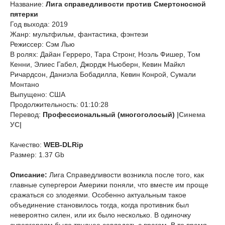
Название:
Лига справедливости против Смертоносной
пятерки
Год выхода: 2019
Жанр: мультфильм, фантастика, фэнтези
Режиссер: Сэм Лью
В ролях: Дайан Герреро, Тара Стронг, Ноэль Фишер, Том
Кенни, Элиес Габел, Джордж Ньюберн, Кевин Майкл
Ричардсон, Даниэла Бобадилла, Кевин Конрой, Сумали
Монтано
Выпущено: США
Продолжительность: 01:10:28
Перевод:
Профессиональный (многоголосый)
|Синема
УС|
Качество:
WEB-DLRip
Размер: 1.37 Gb
Описание:
Лига Справедливости возникла после того, как
главные супергерои Америки поняли, что вместе им проще
сражаться со злодеями. Особенно актуальным такое
объединение становилось тогда, когда противник был
невероятно силен, или их было несколько. В одиночку