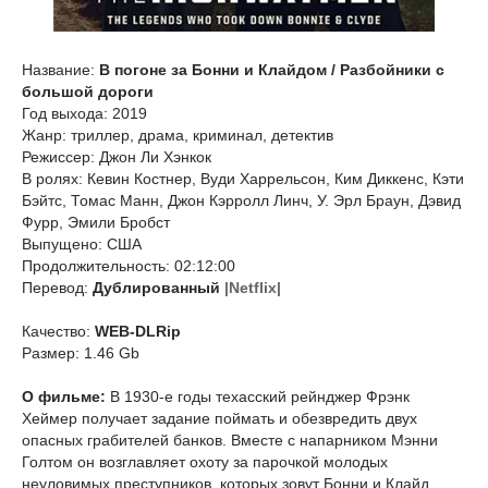
Название:
В погоне за Бонни и Клайдом / Разбойники с
большой дороги
Год выхода: 2019
Жанр: триллер, драма, криминал, детектив
Режиссер: Джон Ли Хэнкок
В ролях: Кевин Костнер, Вуди Харрельсон, Ким Диккенс, Кэти
Бэйтс, Томас Манн, Джон Кэрролл Линч, У. Эрл Браун, Дэвид
Фурр, Эмили Бробст
Выпущено: США
Продолжительность: 02:12:00
Перевод:
Дублированный
|Netflix|
Качество:
WEB-DLRip
Размер: 1.46 Gb
О фильме:
В 1930-е годы техасский рейнджер Фрэнк
Хеймер получает задание поймать и обезвредить двух
опасных грабителей банков. Вместе с напарником Мэнни
Голтом он возглавляет охоту за парочкой молодых
неуловимых преступников, которых зовут Бонни и Клайд.