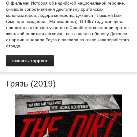
О фильме:
История об индийской национальной героине,
символе сопротивления деспотизму британских
колонизаторов, лидера княжества Джханси - Лакшми Баи
(имя при рождении - Маникарника). В 1857 году женщина
принимала активное участие в Сипайском восстании против
жестокой политики англичан: возглавляла оборону Джханси
от армии генерала Роуза и воевала во главе кавалерийского
отряда.
скачать торрент
Грязь (2019)