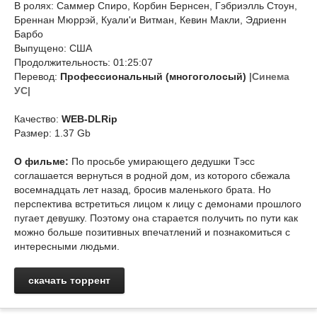
В ролях: Саммер Спиро, Корбин Бернсен, Гэбриэлль Стоун,
Бреннан Мюррэй, Куали'и Витман, Кевин Макли, Эдриенн
Барбо
Выпущено: США
Продолжительность: 01:25:07
Перевод:
Профессиональный (многоголосый)
|Синема
УС|
Качество:
WEB-DLRip
Размер: 1.37 Gb
О фильме:
По просьбе умирающего дедушки Тэсс
соглашается вернуться в родной дом, из которого сбежала
восемнадцать лет назад, бросив маленького брата. Но
перспектива встретиться лицом к лицу с демонами прошлого
пугает девушку. Поэтому она старается получить по пути как
можно больше позитивных впечатлений и познакомиться с
интересными людьми.
скачать торрент