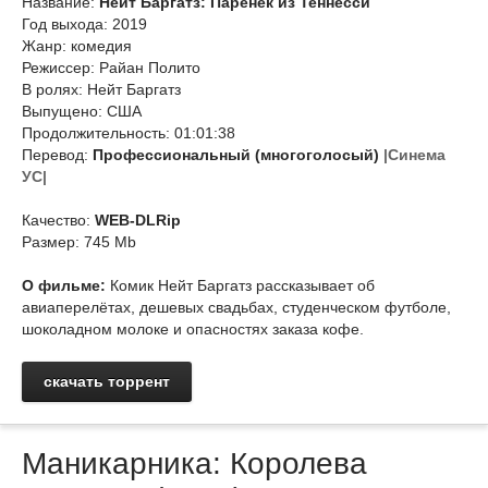
Название:
Нейт Баргатз: Паренек из Теннесси
Год выхода: 2019
Жанр: комедия
Режиссер: Райан Полито
В ролях: Нейт Баргатз
Выпущено: США
Продолжительность: 01:01:38
Перевод:
Профессиональный (многоголосый)
|Синема
УС|
Качество:
WEB-DLRip
Размер: 745 Mb
О фильме:
Комик Нейт Баргатз рассказывает об
авиаперелётах, дешевых свадьбах, студенческом футболе,
шоколадном молоке и опасностях заказа кофе.
скачать торрент
Маникарника: Королева