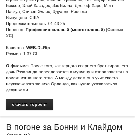
Боксер, Элой Касадос, Зэк Вилла, Джозеф Харо, Мэтт
Паскуа, Стивен Эллис, Эдуардо Риосеко
Выпущено: США
Продолжительность: 01:43:25
Перевод:
Профессиональный (многоголосый)
|Синема
УС|
Качество:
WEB-DLRip
Размер: 1.37 Gb
О фильме:
После того, как герцога сверг его брат-тиран, его
дочь Розалинда переодевается в мужчину и отправляется на
поиски изгнанного отца. А между делом она учит своего
неуклюжевого жениха Орландо, как нужно ухаживать за
девушками.
скачать торрент
В погоне за Бонни и Клайдом