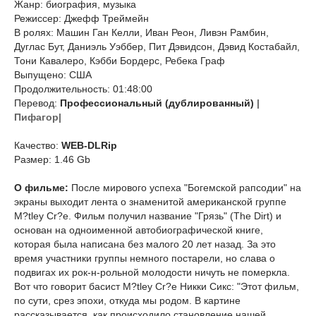
Жанр: биография, музыка
Режиссер: Джефф Треймейн
В ролях: Машин Ган Келли, Иван Реон, Ливэн Рамбин,
Дуглас Бут, Даниэль Уэббер, Пит Дэвидсон, Дэвид Костабайл,
Тони Кавалеро, Кэбби Бордерс, Ребека Граф
Выпущено: США
Продолжительность: 01:48:00
Перевод:
Профессиональный (дублированный)
|
Пифагор|
Качество:
WEB-DLRip
Размер: 1.46 Gb
О фильме:
После мирового успеха "Богемской рапсодии" на
экраны выходит лента о знаменитой американской группе
M?tley Cr?e. Фильм получил название "Грязь" (The Dirt) и
основан на одноименной автобиографической книге,
которая была написана без малого 20 лет назад. За это
время участники группы немного постарели, но слава о
подвигах их рок-н-рольной молодости ничуть не померкла.
Вот что говорит басист M?tley Cr?e Никки Сикс: "Этот фильм,
по сути, срез эпохи, откуда мы родом. В картине
рассказывается, как происходило становление нашей