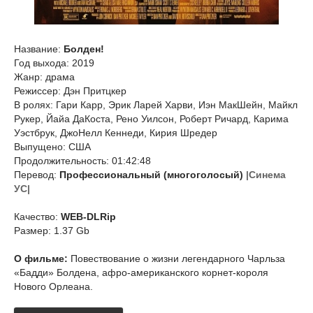
Название:
Болден!
Год выхода: 2019
Жанр: драма
Режиссер: Дэн Притцкер
В ролях: Гари Карр, Эрик Ларей Харви, Иэн МакШейн, Майкл
Рукер, Йайа ДаКоста, Рено Уилсон, Роберт Ричард, Карима
Уэстбрук, ДжоНелл Кеннеди, Кирия Шредер
Выпущено: США
Продолжительность: 01:42:48
Перевод:
Профессиональный (многоголосый)
|Синема
УС|
Качество:
WEB-DLRip
Размер: 1.37 Gb
О фильме:
Повествование о жизни легендарного Чарльза
«Бадди» Болдена, афро-американского корнет-короля
Нового Орлеана.