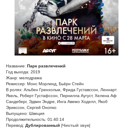
Название:
Парк развлечений
Год выхода: 2019
Жанр: мелодрама
Режиссер: Монс Морлинд, Бьёрн Стейн
В ролях: Альбен Гренхольм, Фрида Густавссон, Леннарт
Якель, Роберт Густафссон, Пернилла Аугуст, Хелена Аф
Сандеберг, Эдвин Эндре, Инга Авемо Ходелл, Якоб
Эрикссон, Сергей Онопко
Выпущено: Швеция
Продолжительность: 01:40:14
Перевод:
Дублированный
|Чистый звук|