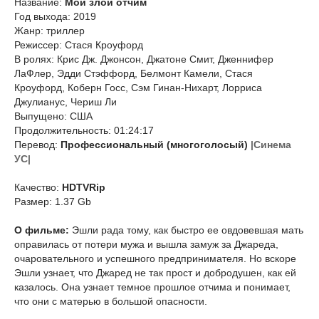
Название:
Мой злой отчим
Год выхода: 2019
Жанр: триллер
Режиссер: Стася Кроуфорд
В ролях: Крис Дж. Джонсон, Джатоне Смит, Дженнифер
ЛаФлер, Эдди Стэффорд, Белмонт Камели, Стася
Кроуфорд, Коберн Госс, Сэм Гинан-Нихарт, Лорриса
Джулианус, Чериш Ли
Выпущено: США
Продолжительность: 01:24:17
Перевод:
Профессиональный (многоголосый)
|Синема
УС|
Качество:
HDTVRip
Размер: 1.37 Gb
О фильме:
Эшли рада тому, как быстро ее овдовевшая мать
оправилась от потери мужа и вышла замуж за Джареда,
очаровательного и успешного предпринимателя. Но вскоре
Эшли узнает, что Джаред не так прост и добродушен, как ей
казалось. Она узнает темное прошлое отчима и понимает,
что они с матерью в большой опасности.