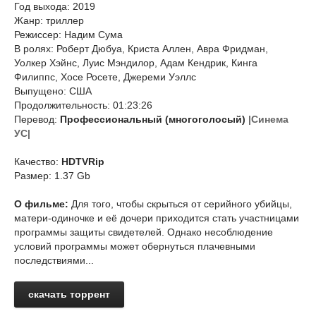
Год выхода: 2019
Жанр: триллер
Режиссер: Надим Сума
В ролях: Роберт Дюбуа, Криста Аллен, Авра Фридман,
Уолкер Хэйнс, Луис Мэндилор, Адам Кендрик, Кинга
Филиппс, Хосе Росете, Джереми Уэллс
Выпущено: США
Продолжительность: 01:23:26
Перевод:
Профессиональный (многоголосый)
|Синема
УС|
Качество:
HDTVRip
Размер: 1.37 Gb
О фильме:
Для того, чтобы скрыться от серийного убийцы,
матери-одиночке и её дочери приходится стать участницами
программы защиты свидетелей. Однако несоблюдение
условий программы может обернуться плачевными
последствиями...
скачать торрент