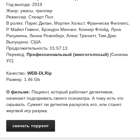
Год выхода: 2019
Жанр: ужасы, триллер
Режиссер: Стюарт Пол
В ролях: Пэрис Дилан, Мортен Хольст, Франческа Филлипс,
Р. Майкл Гивенс, Брэндон Менчен, Коннер Флойд, Луна
Риоумина, Ленни Розенберг, Алекс Трюхитт, Тим Дэкс
Выпущено: США
Продолжительность: 01:57:13
Перевод:
Профессиональный (многоголосый)
|Синема
УС|
Качество:
WEB-DLRip
Размер: 1.46 Gb
О фильме:
Пациент, который работает детективом,
начинает подозревать своего психиатра. А тому есть что
скрывать. Сумеет ли детектив раскусить его, или станет
жертвой игр разума.
скачать торрент