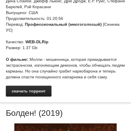
Дина Спайби, Джефф Льюис, Дрю Дродж, Е.Р. Руис, Стефани
Барклей, Рэй Корасани
Выпущено: США
Продолжительность: 01:20:56
Перевод:
Профессиональный (многоголосый)
|Синема
УС|
Качество:
WEB-DLRip
Размер: 1.37 Gb
О фильме:
Молли - мошенница, которая прикидывается
экстрасенсом, изгоняющим демонов, чтобы обчищать людям
карманы. Но она случайно грабит наркобарона и теперь
должна спасти похищенного напарника и себя саму.
скачать торрент
Болден! (2019)