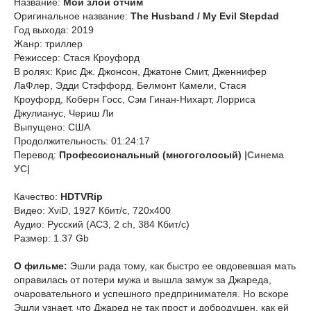
Название:
Мой злой отчим
Оригинальное название:
The Husband / My Evil Stepdad
Год выхода: 2019
Жанр: триллер
Режиссер: Стася Кроуфорд
В ролях: Крис Дж. Джонсон, Джатоне Смит, Дженнифер
ЛаФлер, Эдди Стэффорд, Белмонт Камели, Стася
Кроуфорд, Коберн Госс, Сэм Гинан-Нихарт, Лорриса
Джулианус, Чериш Ли
Выпущено: США
Продолжительность: 01:24:17
Перевод:
Профессиональный (многоголосый)
|Синема
УС|
Качество:
HDTVRip
Видео: XviD, 1927 Кбит/с, 720x400
Аудио: Русский (AC3, 2 ch, 384 Кбит/с)
Размер: 1.37 Gb
О фильме:
Эшли рада тому, как быстро ее овдовевшая мать
оправилась от потери мужа и вышла замуж за Джареда,
очаровательного и успешного предпринимателя. Но вскоре
Эшли узнает, что Джаред не так прост и добродушен, как ей