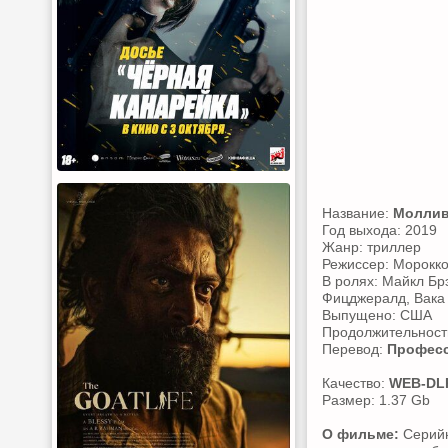
Название:
Молли
Год выхода: 2019
Жанр: триллер
Режиссер: Морокк
В ролях: Майкл Бр
Фицджералд, Вака 
Выпущено: США
Продолжительность
Перевод:
Професс
Качество:
WEB-DL
Размер: 1.37 Gb
О фильме:
Серийн