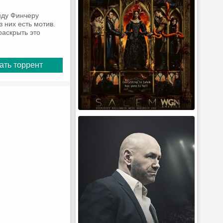
нду Финчеру
з них есть мотив.
раскрыть это
ать торрент