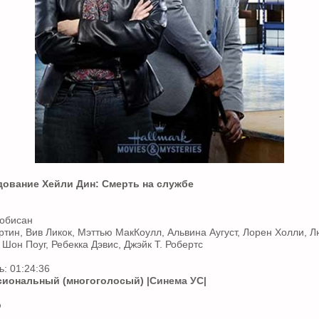
дование Хейли Дин: Смерть на службе
Робисан
ртин, Вив Ликок, Мэттью МакКоулл, Альвина Аугуст, Лорен Холли, Л
Шон Поуг, Ребекка Дэвис, Джэйк Т. Робертс
: 01:24:36
иональный (многоголосый)
|Синема УС|
p