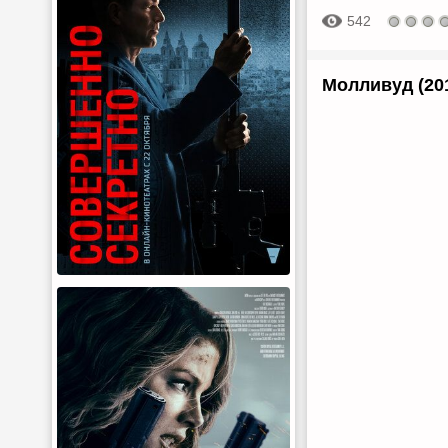
542
Молливуд (20