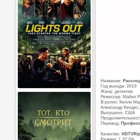
Название:
Рассле
Год выхода: 2019
Жанр: детектив
Режиссер: Майкл 
В ролях: Келли Ма
Александр Кендес, 
Выпущено: США
Продолжительность
Перевод:
Професс
Качество:
HDTVRi
Размер: 1.37 Gb