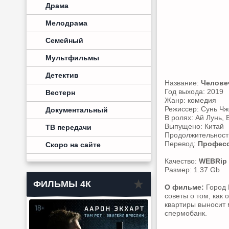
Драма
Мелодрама
Семейный
Мультфильмы
Детектив
Название:
Челове
Год выхода: 2019
Вестерн
Жанр: комедия
Режиссер: Сунь Чж
Документальный
В ролях: Ай Лунь,
Выпущено: Китай
ТВ передачи
Продолжительность
Перевод:
Професс
Скоро на сайте
Качество:
WEBRip
Размер: 1.37 Gb
ФИЛЬМЫ 4К
О фильме:
Город Г
cоветы о том, как 
квартиры выносит 
спермобанк.