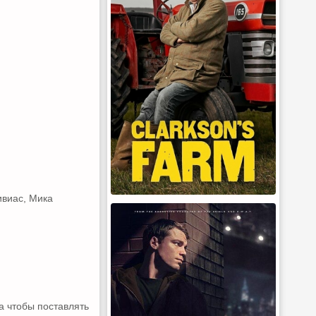
ивиас, Мика
а чтобы поставлять