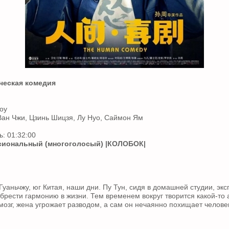
ческая комедия
оу
 Ван Чжи, Цзинь Шицзя, Лу Нуо, Саймон Ям
: 01:32:00
иональный (многоголосый)
|КОЛОБОК|
уаньчжу, юг Китая, наши дни. Пу Тун, сидя в домашней студии, экс
обрести гармонию в жизни. Тем временем вокруг творится какой-то 
мозг, жена угрожает разводом, а сам он нечаянно похищает челове