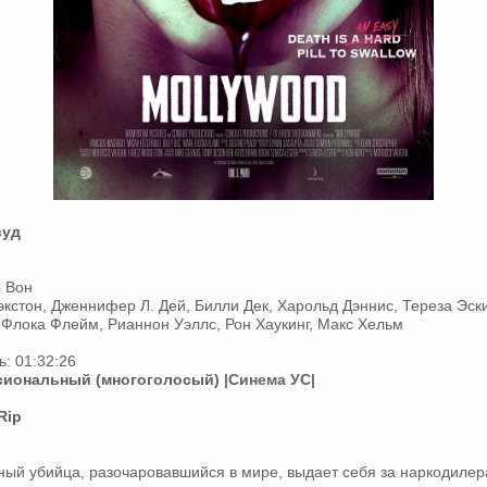
вуд
о Вон
экстон, Дженнифер Л. Дей, Билли Дек, Харольд Дэннис, Тереза Эск
Флока Флейм, Рианнон Уэллс, Рон Хаукинг, Макс Хельм
: 01:32:26
иональный (многоголосый)
|Синема УС|
Rip
ый убийца, разочаровавшийся в мире, выдает себя за наркодилер