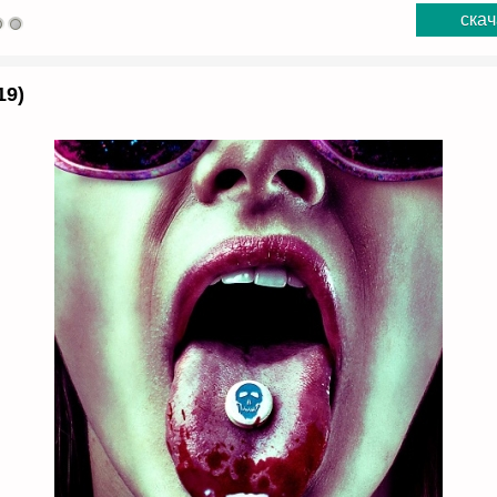
скач
19)