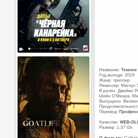
Название:
Темное
Год выхода: 2019
Жанр: триллер
Режиссер: Магнус 
В ролях: Джеймс Р
Шейн О'Миара, Мар
Выпущено: Велико
Продолжительность
Перевод:
Професс
Качество:
WEB-DL
Размер: 1.37 Gb
О фильме:
Саймон