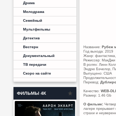
Драма
Мелодрама
Семейный
Мультфильмы
Детектив
Вестерн
Название:
Рубеж 
Год выхода: 2019
Документальный
Жанр: фантастика,
Режиссер: МакДжи
ТВ передачи
В ролях: Линн Колл
Эндрю Бэчелор, П
Скоро на сайте
Выпущено: США
Продолжительность
Перевод:
Дублир
Качество:
WEB-DL
ФИЛЬМЫ 4К
Размер: 1.46 Gb
О фильме:
Четвер
лагере прерывает 
страхи и неуверенн