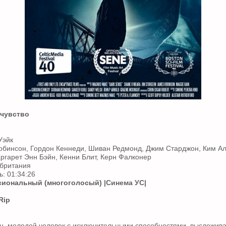
 чувство
Уэйк
обинсон, Гордон Кеннеди, Шиван Редмонд, Джим Старджон, Ким Ал
гарет Энн Бэйн, Кенни Блит, Керн Фалконер
британия
: 01:34:26
иональный (многоголосый)
|Синема УС|
Rip
, молодой человек с исключительными способностями, выслежива