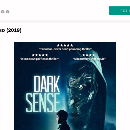
скач
о (2019)