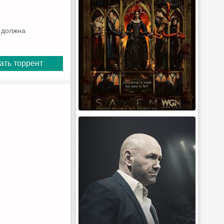
 должна
ать торрент