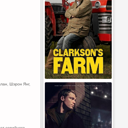
лан, Шэрон Янг,
ет серийного