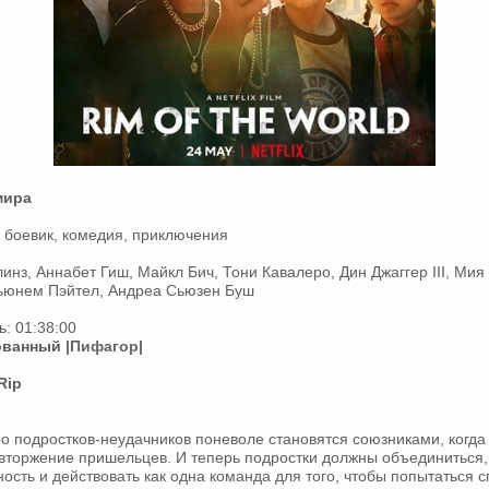
мира
 боевик, комедия, приключения
инз, Аннабет Гиш, Майкл Бич, Тони Кавалеро, Дин Джаггер III, Мия 
ьюнем Пэйтел, Андреа Сьюзен Буш
: 01:38:00
ованный
|Пифагор|
Rip
о подростков-неудачников поневоле становятся союзниками, когда 
вторжение пришельцев. И теперь подростки должны объединиться,
ость и действовать как одна команда для того, чтобы попытаться с