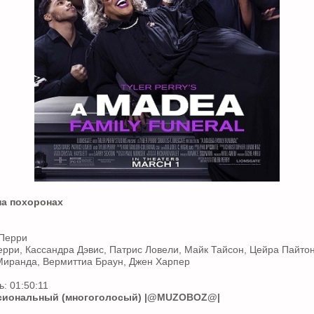
на похоронах
 Перри
ерри, Кассандра Дэвис, Патрис Ловели, Майк Тайсон, Цейра Пайтон
Миранда, Вермиттиа Браун, Джен Харпер
: 01:50:11
иональный (многоголосый)
|@MUZOBOZ@|