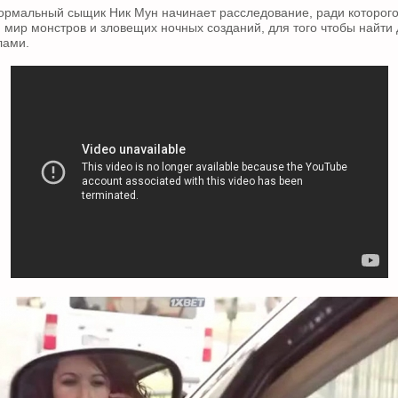
рмальный сыщик Ник Мун начинает расследование, ради которого
й мир монстров и зловещих ночных созданий, для того чтобы найти
лами.