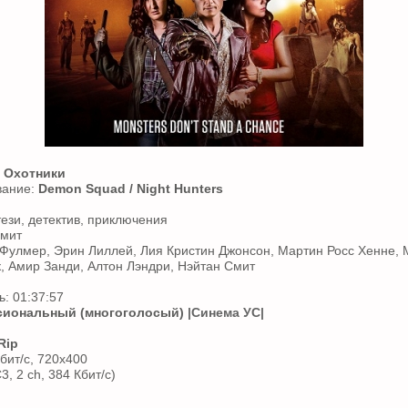
 Охотники
вание:
Demon Squad / Night Hunters
ези, детектив, приключения
Смит
 Фулмер, Эрин Лиллей, Лия Кристин Джонсон, Мартин Росс Хенне, 
, Амир Занди, Алтон Лэндри, Нэйтан Смит
: 01:37:57
иональный (многоголосый)
|Синема УС|
Rip
бит/с, 720x400
3, 2 ch, 384 Кбит/с)