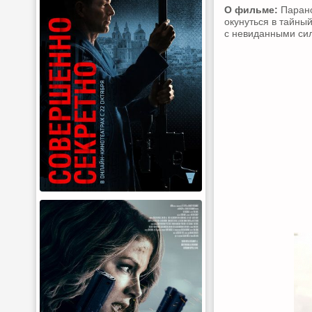
О фильме:
Парано
окунуться в тайны
с невиданными си