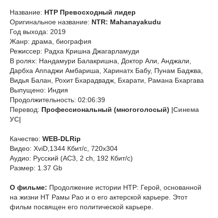
Название:
НТР Превосходный лидер
Оригинальное название:
NTR: Mahanayakudu
Год выхода: 2019
Жанр: драма, биография
Режиссер: Радха Кришна Джагарламуди
В ролях: Нандамури Балакришна, Доктор Али, Анджали,
Дарбха Аппаджи Амбариша, Харинатх Бабу, Пунам Баджва,
Видья Балан, Рохит Бхарадвадж, Бхарати, Рамана Бхаргава
Выпущено: Индия
Продолжительность: 02:06:39
Перевод:
Профессиональный (многоголосый)
|Синема
УС|
Качество:
WEB-DLRip
Видео: XviD,1344 Кбит/с, 720x304
Аудио: Русский (AC3, 2 ch, 192 Кбит/с)
Размер: 1.37 Gb
О фильме:
Продолжение истории НТР: Герой, основанной
на жизни НТ Рамы Рао и о его актерской карьере. Этот
фильм посвящен его политической карьере.