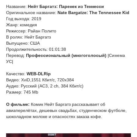
Название:
Нейт Баргатз: Паренек из Теннесси
Оригинальное название:
Nate Bargatze: The Tennessee Kid
Год выхода: 2019
Жанр: комедия
Режиссер: Райан Полито
В ролях: Нейт Баргатз
Выпущено: США
Продолжительность: 01:01:38
Перевод:
Профессиональный (многоголосый)
|Синема
УС|
Качество:
WEB-DLRip
Видео: XviD,1551 Кбит/с, 720x384
Аудио: Русский (AC3, 2 ch, 384 Кбит/с)
Размер: 745 Mb
О фильме:
Комик Нейт Баргатз рассказывает об
авиаперелётах, дешевых свадьбах, студенческом футболе,
шоколадном молоке и опасностях заказа кофе.